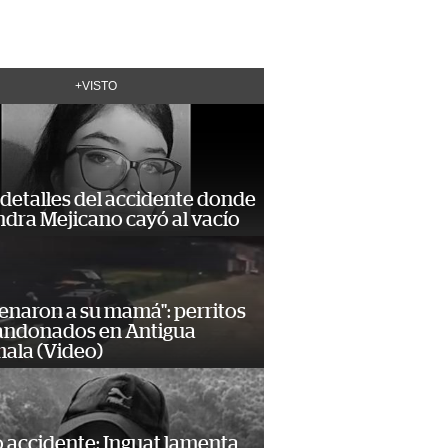
+VISTO
detalles del accidente donde
dra Mejicano cayó al vacío
enaron a su mamá": perritos
andonados en Antigua
ala (Video)
 accidente: Inguat lamenta