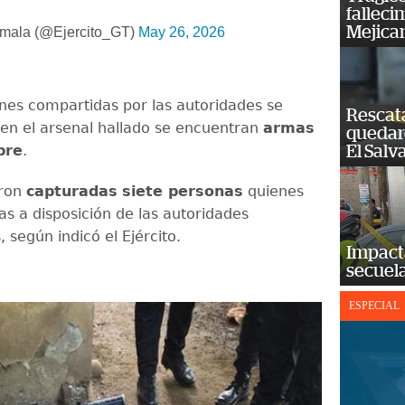
falleci
Mejica
emala (@Ejercito_GT)
May 26, 2026
nes compartidas por las autoridades se
Rescat
en el arsenal hallado se encuentran
armas
quedaro
bre
.
El Salv
eron
capturadas
siete personas
quienes
as a disposición de las autoridades
según indicó el Ejército.
Impact
secuela
ESPECIAL