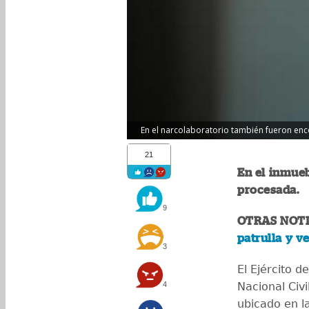
En el narcolaboratorio también fueron encon
21
En el inmueb
procesada.
9
OTRAS NOTI
patrulla y v
3
El Ejército d
4
Nacional Civi
ubicado en l