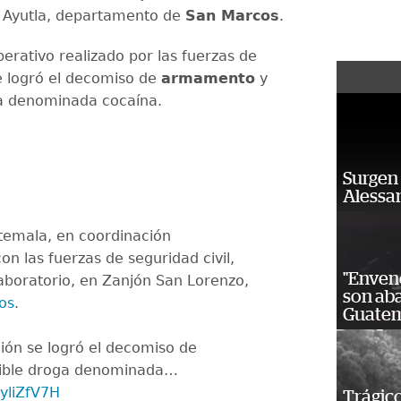
 Ayutla, departamento de
San Marcos
.
erativo realizado por las fuerzas de
e logró el decomiso de
armamento
y
a denominada cocaína.
Surgen 
Alessan
atemala, en coordinación
con las fuerzas de seguridad civil,
"Enven
laboratorio, en Zanjón San Lorenzo,
son ab
os
.
Guatem
ión se logró el decomiso de
ible droga denominada…
dyliZfV7H
Trágico