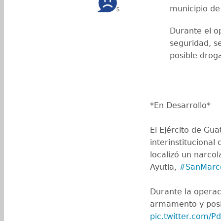
municipio de
5
Durante el op
seguridad, s
posible drog
*En Desarrollo*
El Ejército de Gu
interinstitucional 
localizó un narco
Ayutla,
#SanMarc
Durante la operac
armamento y pos
pic.twitter.com/P