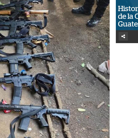
Histor
de la 
Guat