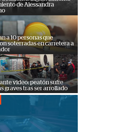
miento de Alessandra
no
an a 10 personas que
n soterradas en carretera a
ador
ante video: peatón sufre
s graves tras ser arrollado