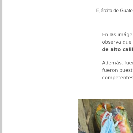
— Ejército de Guat
En las imáge
observa que 
de alto cali
Además, fu
fueron puest
competentes, 