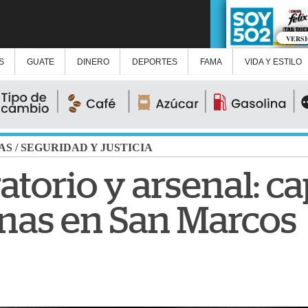
VERS
S
GUATE
DINERO
DEPORTES
FAMA
VIDA Y ESTILO
AS
/
SEGURIDAD Y JUSTICIA
torio y arsenal: c
onas en San Marcos