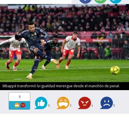
Mbappé transformó la igualdad merengue desde el manchón de penal.
3
0
2
1
0