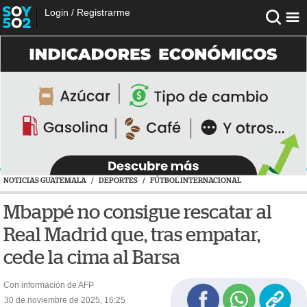
Login
/
Registrarme
NOTICIAS GUATEMALA
/
DEPORTES
/
FÚTBOL INTERNACIONAL
Mbappé no consigue rescatar al
Real Madrid que, tras empatar,
cede la cima al Barsa
Con información de AFP
30 de noviembre de 2025, 16:25