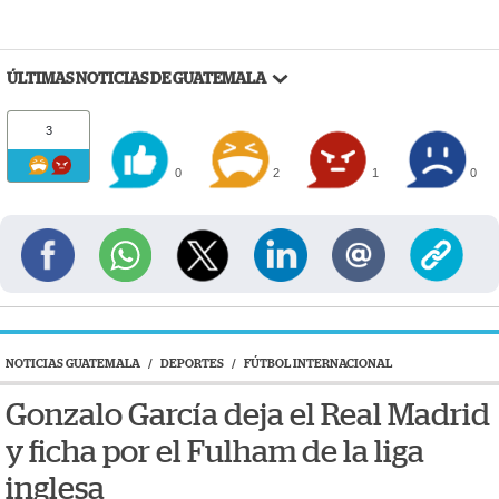
ÚLTIMAS NOTICIAS DE GUATEMALA
3
0
2
1
0
NOTICIAS GUATEMALA
/
DEPORTES
/
FÚTBOL INTERNACIONAL
Gonzalo García deja el Real Madrid
y ficha por el Fulham de la liga
inglesa