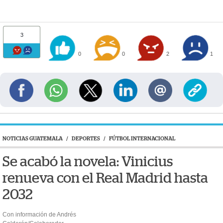
3
0
0
2
1
NOTICIAS GUATEMALA
/
DEPORTES
/
FÚTBOL INTERNACIONAL
Se acabó la novela: Vinicius
renueva con el Real Madrid hasta
2032
Con información de Andrés