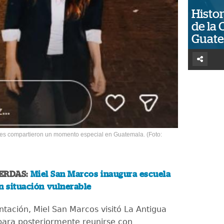
Histor
de la 
Guat
es compartieron un momento especial en Guatemala. (Foto:
IERDAS:
Miel San Marcos inaugura escuela
n situación vulnerable
ntación, Miel San Marcos visitó La Antigua
ara posteriormente reunirse con