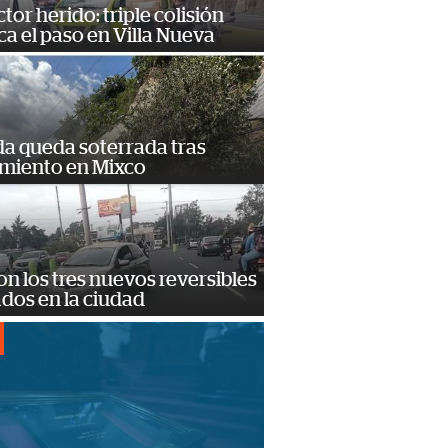
or herido: triple colisión
a el paso en Villa Nueva
da queda soterrada tras
amiento en Mixco
on los tres nuevos reversibles
ados en la ciudad