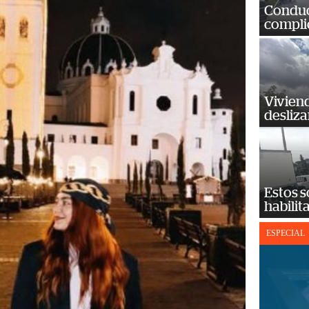
Conduct
complic
Vivien
desliz
Estos s
habilit
ESPECIAL