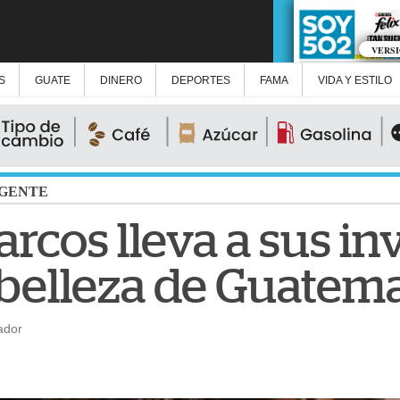
VERS
S
GUATE
DINERO
DEPORTES
FAMA
VIDA Y ESTILO
GENTE
rcos lleva a sus in
 belleza de Guatem
ador