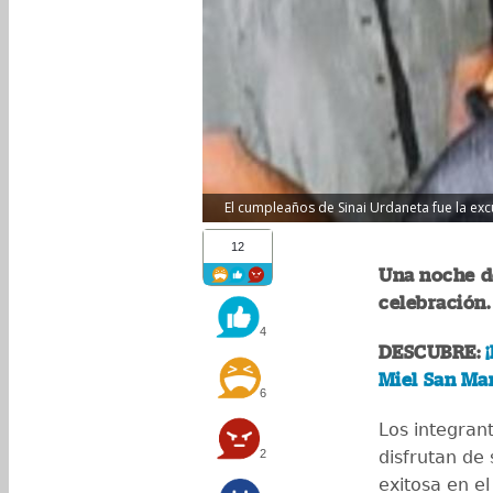
El cumpleaños de Sinai Urdaneta fue la excu
12
Una noche d
celebración.
4
DESCUBRE:
Miel San Mar
6
Los integran
2
disfrutan de
exitosa en e