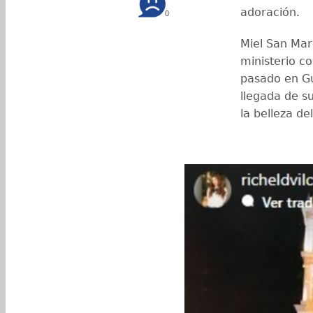
adoración.
0
Miel San Mar
ministerio c
pasado en Gu
llegada de s
la belleza del