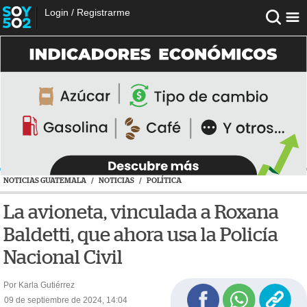
Login
/
Registrarme
NOTICIAS GUATEMALA
/
NOTICIAS
/
POLÍTICA
La avioneta, vinculada a Roxana
Baldetti, que ahora usa la Policía
Nacional Civil
Por Karla Gutiérrez
09 de septiembre de 2024, 14:04