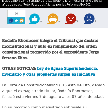
El abogado y exmagistrado de la CC, Rodolfo Rhormoser falleció a los 87
años de edad. (Foto: Facebook Alianza por las Reformas/Soy502)
10
1
1
0
8
Rodolfo Rhormoser integró el Tribunal que declaró
inconstitucional y nulo en rompimiento del orden
constitucional promovido por el expresidente Jorge
Serrano Elías.
OTRAS NOTICIAS:
Ley de Aguas: Superintendencia,
inventario y otras propuestas surgen en iniciativa
La Corte de Constitucionalidad (CC) está de luto, debido
a que el exmagistrado titular, Rodolfo Rhormoser,
falleció este viernes 7 de agosto a los 87 años de edad.
En su recorrido como magistrado sobresale su