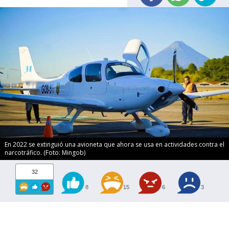
En 2022 se extinguió una avioneta que ahora se usa en actividades contra el
narcotráfico. (Foto: Mingob)
32
8
15
6
3