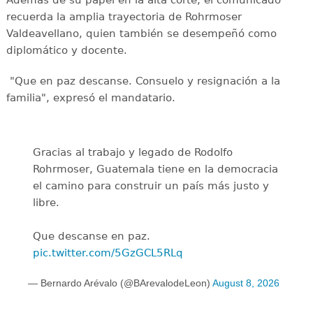
Además de su papel en la alta corte, el comunicado
recuerda la amplia trayectoria de Rohrmoser
Valdeavellano, quien también se desempeñó como
diplomático y docente.
"Que en paz descanse. Consuelo y resignación a la
familia", expresó el mandatario.
Gracias al trabajo y legado de Rodolfo
Rohrmoser, Guatemala tiene en la democracia
el camino para construir un país más justo y
libre.
Que descanse en paz.
pic.twitter.com/5GzGCL5RLq
— Bernardo Arévalo (@BArevalodeLeon)
August 8, 2026