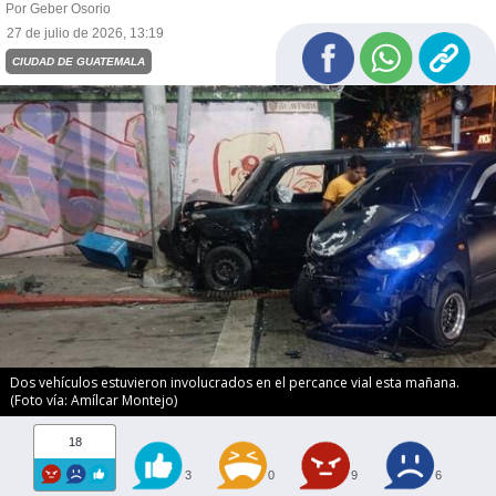
Por Geber Osorio
27 de julio de 2026, 13:19
CIUDAD DE GUATEMALA
Dos vehículos estuvieron involucrados en el percance vial esta mañana.
(Foto vía: Amílcar Montejo)
18
3
0
9
6