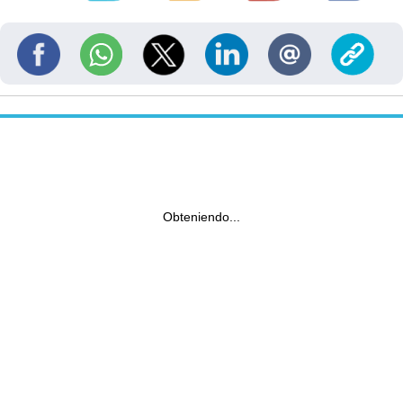
Obteniendo...