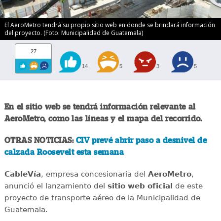
El AeroMetro tendrá su propio sitio web en donde se brindará información
del proyecto. (Foto: Municipalidad de Guatemala)
27
14
5
3
5
En el sitio web se tendrá información relevante al
AeroMetro, como las líneas y el mapa del recorrido.
OTRAS NOTICIAS:
CIV prevé abrir paso a desnivel de
calzada Roosevelt esta semana
CableVía
, empresa concesionaria del
AeroMetro
,
anunció el lanzamiento del
sitio web oficial
de este
proyecto de transporte aéreo de la Municipalidad de
Guatemala.