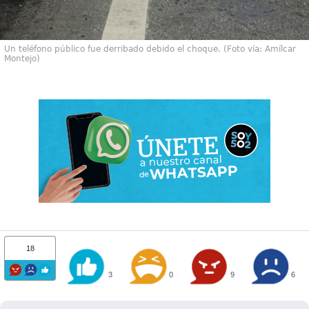
Un teléfono público fue derribado debido el choque. (Foto vía: Amílcar
Montejo)
18
3
0
9
6