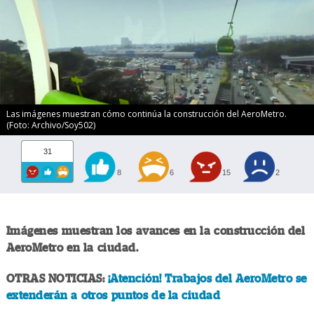
Las imágenes muestran cómo continúa la construcción del AeroMetro.
(Foto: Archivo/Soy502)
31
8
6
15
2
Imágenes muestran los avances en la construcción del
AeroMetro en la ciudad.
OTRAS NOTICIAS:
¡Atención! Trabajos del AeroMetro se
extenderán a otros puntos de la ciudad