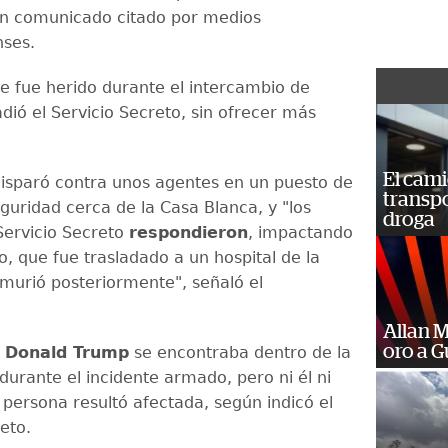
un comunicado citado por medios
nses.
e fue herido durante el intercambio de
dió el Servicio Secreto, sin ofrecer más
El cam
disparó contra unos agentes en un puesto de
transp
guridad cerca de la Casa Blanca, y "los
droga
Servicio Secreto
respondieron
, impactando
, que fue trasladado a un hospital de la
murió posteriormente", señaló el
Allan 
oro a 
e
Donald Trump
se encontraba dentro de la
durante el incidente armado, pero ni él ni
 persona resultó afectada, según indicó el
eto.