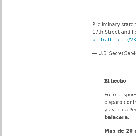
Preliminary state
17th Street and P
pic.twitter.com
— U.S. Secret Serv
El hecho
Poco después
disparó cont
y avenida Pe
balacera
.
Más de 20 