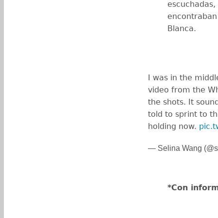
escuchadas, 
encontraban 
Blanca.
I was in the middl
video from the W
the shots. It sou
told to sprint to 
holding now.
pic.
— Selina Wang (@s
*Con infor