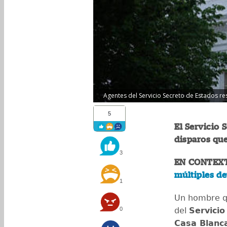
Agentes del Servicio Secreto de Estados r
5
El Servicio 
disparos que
3
EN CONTEX
múltiples de
1
Un hombre qu
0
del
Servicio
Casa Blanc