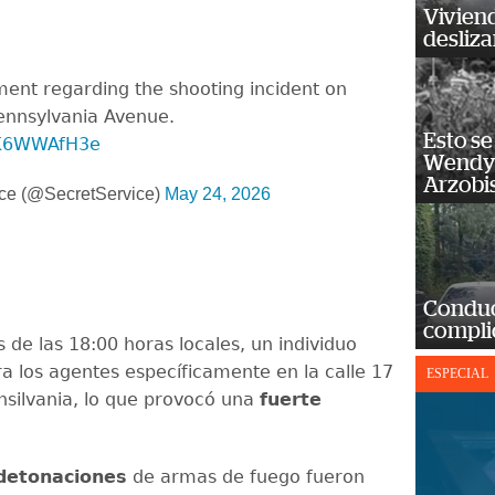
Vivien
desliz
ment regarding the shooting incident on
ennsylvania Avenue.
Esto se
/VK6WWAfH3e
Wendy 
Arzobi
ice (@SecretService)
May 24, 2026
Conduct
complic
 de las 18:00 horas locales, un individuo
ra los agentes específicamente en la calle 17
ESPECIAL
nsilvania, lo que provocó una
fuerte
detonaciones
de armas de fuego fueron