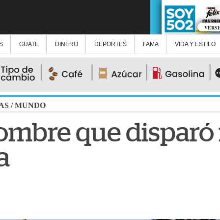
VERS
S
GUATE
DINERO
DEPORTES
FAMA
VIDA Y ESTILO
AS
/
MUNDO
ombre que disparó f
a