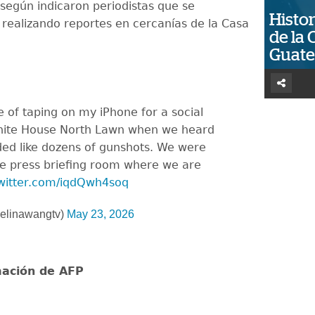
según indicaron periodistas que se
Histor
realizando reportes en cercanías de la Casa
de la 
Guat
e of taping on my iPhone for a social
hite House North Lawn when we heard
nded like dozens of gunshots. We were
the press briefing room where we are
twitter.com/iqdQwh4soq
elinawangtv)
May 23, 2026
mación de AFP