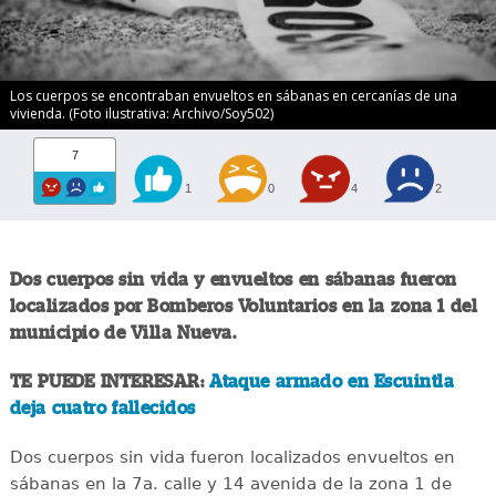
Los cuerpos se encontraban envueltos en sábanas en cercanías de una
vivienda. (Foto ilustrativa: Archivo/Soy502)
7
1
0
4
2
Dos cuerpos sin vida y envueltos en sábanas fueron
localizados por Bomberos Voluntarios en la zona 1 del
municipio de Villa Nueva.
TE PUEDE INTERESAR:
Ataque armado en Escuintla
deja cuatro fallecidos
Dos cuerpos sin vida fueron localizados envueltos en
sábanas en la 7a. calle y 14 avenida de la zona 1 de