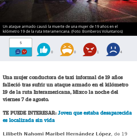
Un ataque armado causó la muerte de una mujer de 19 años en el
kilómetro 19 de la ruta Interamericana. (Foto: Bomberos Voluntarios)
5
0
0
1
4
Una mujer conductora de taxi informal de 19 años
falleció tras sufrir un ataque armado en el kilómetro
19 de la ruta Interamericana, Mixco la noche del
viernes 7 de agosto.
TE PUEDE INTERESAR:
Joven que estaba desaparecida
es localizada sin vida
Lilibeth Nahomi Maribel Hernández López
, de 19