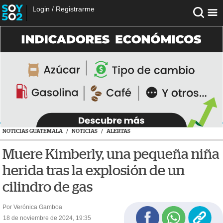
Login
/
Registrarme
NOTICIAS GUATEMALA
/
NOTICIAS
/
ALERTAS
Muere Kimberly, una pequeña niña
herida tras la explosión de un
cilindro de gas
Por Verónica Gamboa
18 de noviembre de 2024, 19:35