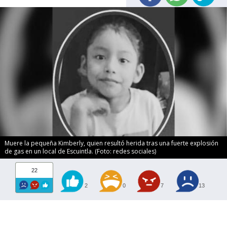
Muere la pequeña Kimberly, quien resultó herida tras una fuerte explosión
de gas en un local de Escuintla. (Foto: redes sociales)
22
2
0
7
13