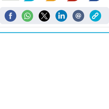
Obteniendo...