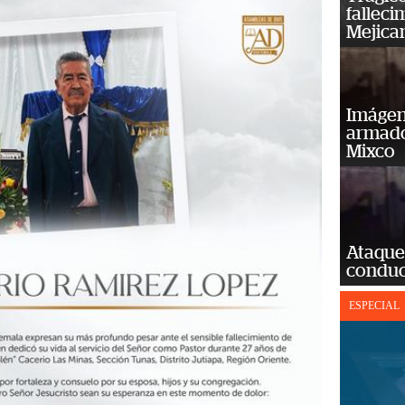
falleci
Mejica
Imágene
armado
Mixco
Ataque
conduct
ESPECIAL