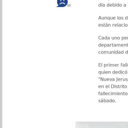
día debido a
59
Aunque los d
están relacio
Cada uno pert
departamento
comunidad d
El primer fal
quien dedicó 
"Nueva Jerus
en el Distrit
fallecimient
sábado.