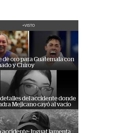
+VISTO
e de oro para Guatemala con
ado y Chiroy
detalles del accidente donde
dra Mejicano cayó al vacío
 accidente: Inguat lamenta