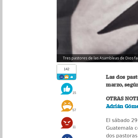
Tres pastores de las Asambleas de Dios fal
142
Las dos past
marzo, según
15
OTRAS NOT
Adrián Góm
57
El sábado 29
11
Guatemala co
dos pastoras