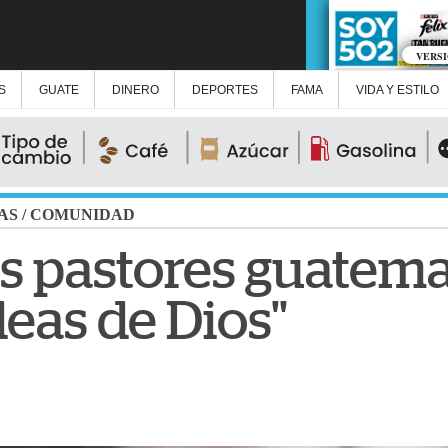
VERS
S
GUATE
DINERO
DEPORTES
FAMA
VIDA Y ESTILO
AS
/
COMUNIDAD
s pastores guatema
eas de Dios"