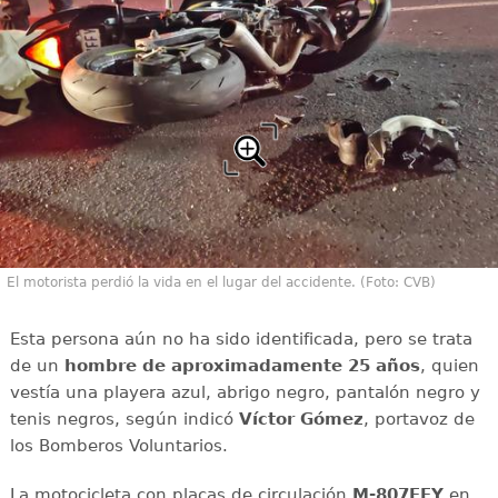
El motorista perdió la vida en el lugar del accidente. (Foto: CVB)
Esta persona aún no ha sido identificada, pero se trata
de un
hombre de aproximadamente 25 años
, quien
vestía una playera azul, abrigo negro, pantalón negro y
tenis negros, según indicó
Víctor Gómez
, portavoz de
los Bomberos Voluntarios.
La motocicleta con placas de circulación
M-807FFY
en