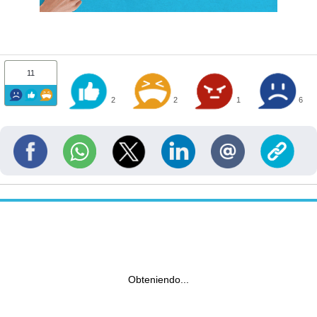
11
2
2
1
6
Obteniendo...