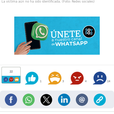
La víctima aún no ha sido identificada. (Foto: Redes sociales)
22
1
3
4
14