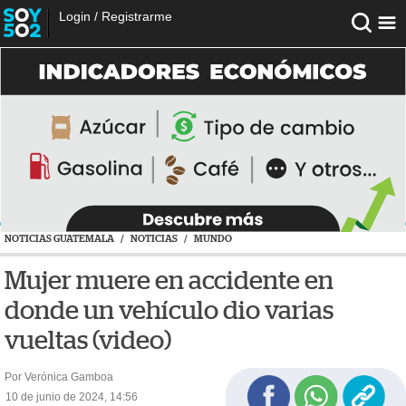
Login
/
Registrarme
NOTICIAS GUATEMALA
/
NOTICIAS
/
MUNDO
Mujer muere en accidente en
donde un vehículo dio varias
vueltas (video)
Por Verónica Gamboa
10 de junio de 2024, 14:56