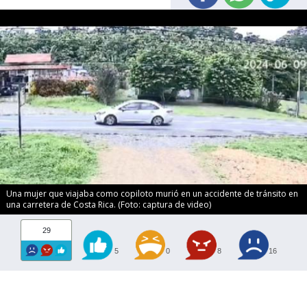
Una mujer que viajaba como copiloto murió en un accidente de tránsito en
una carretera de Costa Rica. (Foto: captura de video)
29
5
0
8
16