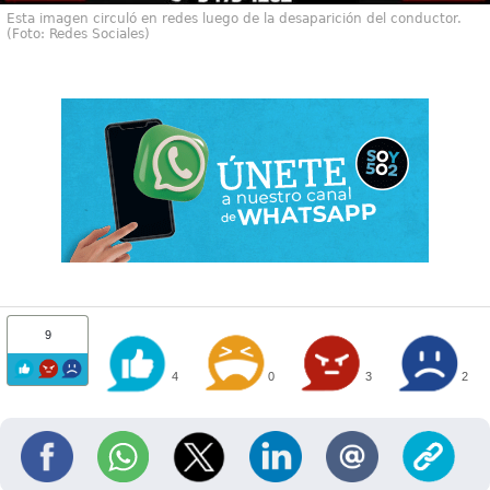
Esta imagen circuló en redes luego de la desaparición del conductor.
(Foto: Redes Sociales)
9
4
0
3
2