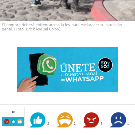
El hombre deberá enfrentarse a la ley para esclarecer su situación
penal. (Foto: Erick Miguel Colop)
10
2
2
5
1