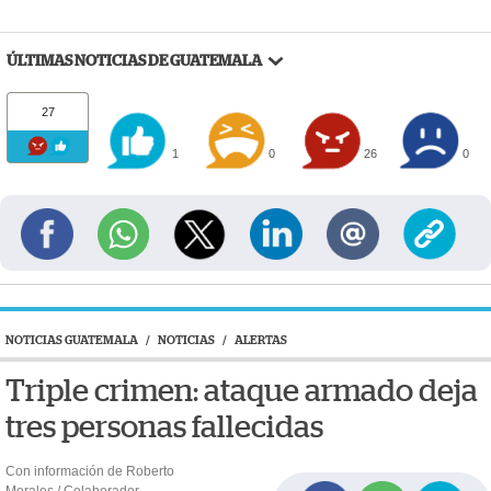
ÚLTIMAS NOTICIAS DE GUATEMALA
27
1
0
26
0
NOTICIAS GUATEMALA
/
NOTICIAS
/
ALERTAS
Triple crimen: ataque armado deja
tres personas fallecidas
Con información de Roberto