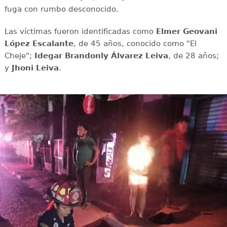
fuga con rumbo desconocido.
Las víctimas fueron identificadas como
Elmer Geovani
López Escalante
, de 45 años, conocido como "El
Cheje";
Idegar Brandonly Álvarez
Leiva
, de 28 años;
y
Jhoni
Leiva
.