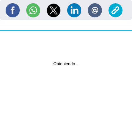
Obteniendo...