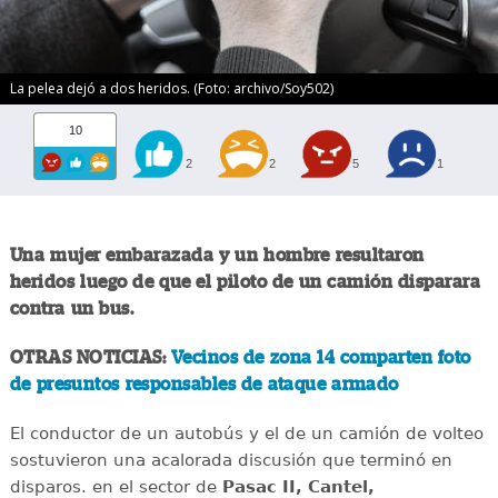
La pelea dejó a dos heridos. (Foto: archivo/Soy502)
10
2
2
5
1
Una mujer embarazada y un hombre resultaron
heridos luego de que el piloto de un camión disparara
contra un bus.
OTRAS NOTICIAS:
Vecinos de zona 14 comparten foto
de presuntos responsables de ataque armado
El conductor de un autobús y el de un camión de volteo
sostuvieron una acalorada discusión que terminó en
disparos. en el sector de
Pasac II, Cantel,