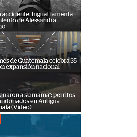
 accidente: Inguat lamenta
miento de Alessandra
no
mes de Guatemala celebra 35
on expansión nacional
enaron a su mamá": perritos
andonados en Antigua
ala (Video)