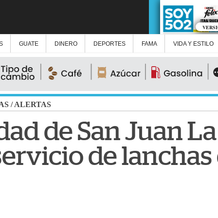
VERS
S
GUATE
DINERO
DEPORTES
FAMA
VIDA Y ESTILO
AS
/
ALERTAS
dad de San Juan L
ervicio de lanchas 