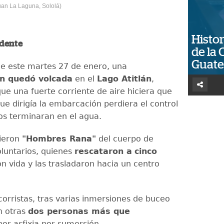
uan La Laguna, Sololá)
Histor
idente
de la 
Guat
e este martes 27 de enero, una
n quedó volcada
en el
Lago Atitlán
,
ue una fuerte corriente de aire hiciera que
ue dirigía la embarcación perdiera el control
ros terminaran en el agua.
tieron
"Hombres Rana"
del cuerpo de
luntarios, quienes
rescataron a
cinco
n vida y las trasladaron hacia un centro
corristas, tras varias inmersiones de buceo
n otras
dos personas más que
or asfixia por sumersión.