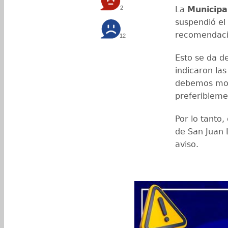
2
La
Municipa
suspendió el
recomendacio
12
Esto se da d
indicaron las
debemos movi
preferibleme
Por lo tanto,
de San Juan 
aviso.