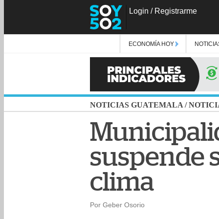
Login
/
Registrarme
ECONOMÍA HOY
NOTICIA
NOTICIAS GUATEMALA
/
NOTICI
Municipali
suspende s
clima
Por Geber Osorio