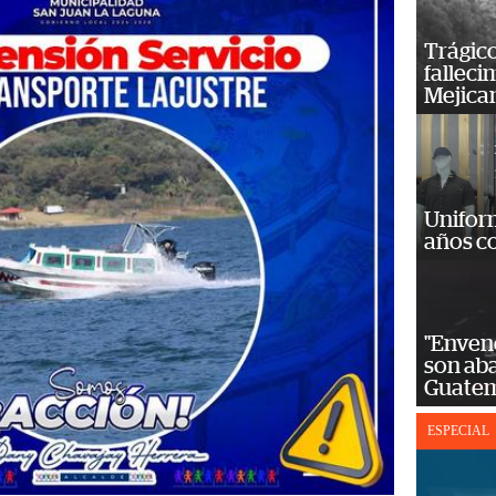
Trágico
falleci
Mejica
Unifor
años c
"Enven
son ab
Guatem
ESPECIAL