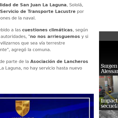
lidad de San Juan La Laguna
, Sololá,
Servicio de Transporte Lacustre
por
nes de la naval.
ebido a las
cuestiones
climáticas
, según
 autoridades, "
no nos arriesguemos
y si
lizarnos que sea vía terrestre
nte", agregó la comuna.
 de parte de la
Asociación de Lancheros
Surgen 
La Laguna, no hay servicio hasta nuevo
Alessan
Impact
secuela