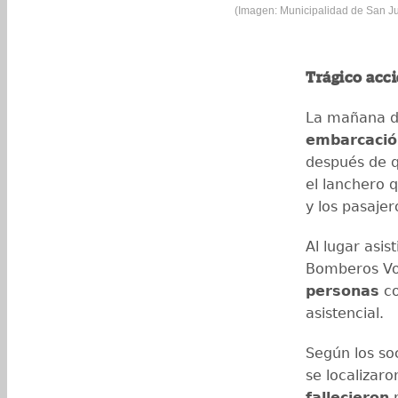
(Imagen: Municipalidad de San J
Trágico acc
La mañana d
embarcació
después de q
el lanchero q
y los pasaje
Al lugar asis
Bomberos Vo
personas
co
asistencial.
Según los so
se localizaro
fallecieron
p