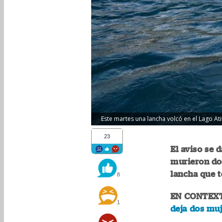
Este martes una lancha volcó en el Lago At
23
El aviso se 
murieron do
lancha que t
8
EN CONTEX
1
deja dos muj