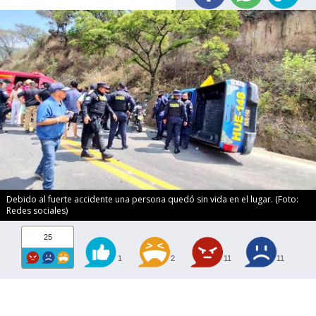
Debido al fuerte accidente una persona quedó sin vida en el lugar. (Foto:
Redes sociales)
25
1
2
11
11