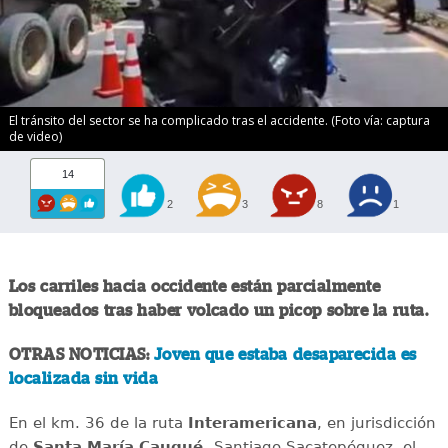
El tránsito del sector se ha complicado tras el accidente. (Foto vía: captura
de video)
14
2
3
8
1
Los carriles hacia occidente están parcialmente
bloqueados tras haber volcado un picop sobre la ruta.
OTRAS NOTICIAS:
Joven que estaba desaparecida es
localizada sin vida
En el km. 36 de la ruta
Interamericana
, en jurisdicción
de
Santa María Cauqué,
Santiago Sacatepéquez, el