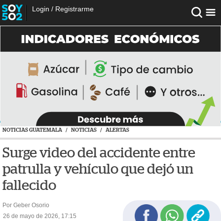
Login
/
Registrarme
NOTICIAS GUATEMALA
/
NOTICIAS
/
ALERTAS
Surge video del accidente entre
patrulla y vehículo que dejó un
fallecido
Por Geber Osorio
26 de mayo de 2026, 17:15