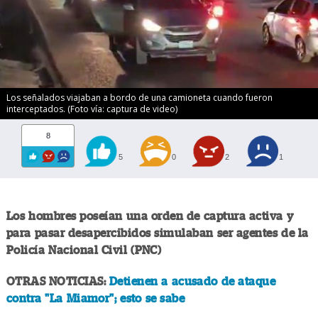
Los señalados viajaban a bordo de una camioneta cuando fueron
interceptados. (Foto vía: captura de video)
8
5
0
2
1
Los hombres poseían una orden de captura activa y
para pasar desapercibidos simulaban ser agentes de la
Policía Nacional Civil (PNC)
OTRAS NOTICIAS:
Detienen a acusado de ataque
contra "La Miamor"; esto se sabe