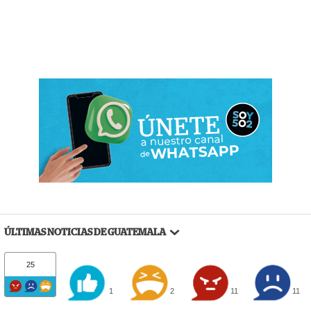
ÚLTIMAS NOTICIAS DE GUATEMALA
25
1
2
11
11