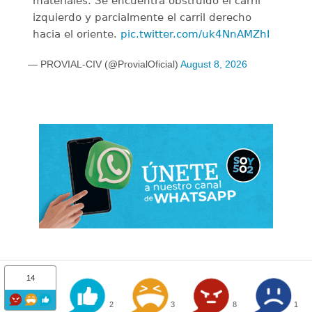
materiales. Se encuentra obstruido el carril
izquierdo y parcialmente el carril derecho
hacia el oriente.
pic.twitter.com/uk4NnAMZhI
— PROVIAL-CIV (@ProvialOficial)
August 8, 2026
14
2
3
8
1