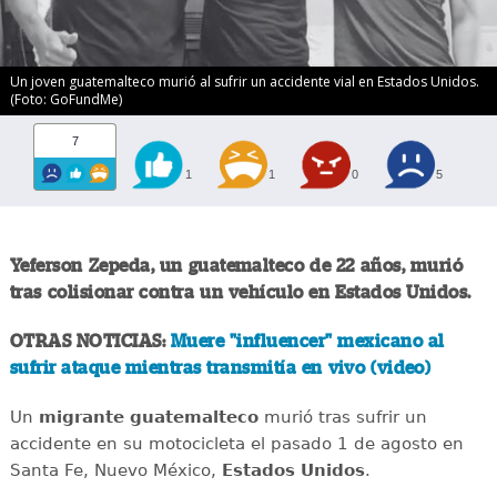
Un joven guatemalteco murió al sufrir un accidente vial en Estados Unidos.
(Foto: GoFundMe)
7
1
1
0
5
Yeferson Zepeda, un guatemalteco de 22 años, murió
tras colisionar contra un vehículo en Estados Unidos.
OTRAS NOTICIAS:
Muere "influencer" mexicano al
sufrir ataque mientras transmitía en vivo (video)
Un
migrante
guatemalteco
murió tras sufrir un
accidente en su motocicleta el pasado 1 de agosto en
Santa Fe, Nuevo México,
Estados
Unidos
.