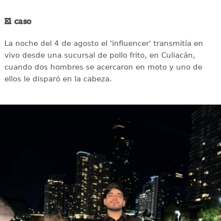
El caso
La noche del 4 de agosto el 'influencer' transmitía en
vivo desde una sucursal de pollo frito, en Culiacán,
cuando dos hombres se acercaron en moto y uno de
ellos le disparó en la cabeza.