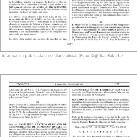
Información publicada en el diario oficial. (Foto: X/@TifaniRoberts)