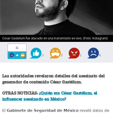
Cesar Gastelum fue atacado en una transmisión en vivo. (Foto: Instagram)
11
2
2
1
6
Las autoridades revelaron detalles del asesinato del
generador de contenido César Gastélum.
OTRAS NOTICIAS:
¿Quién era César Gastélum, el
influencer asesinado en México?
El
Gabinete de Seguridad de México
reveló datos de