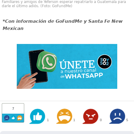
Familiares y amigos de Yeferson esperar repatriarlo a Guatemala para
darle el último adiós. (Foto: GoFundMe)
*Con información de GoFundMe y Santa Fe New
Mexican
7
1
1
0
5