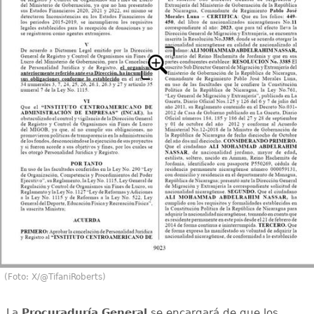
(Foto: X/@TifaniRoberts)
La
Procuraduría General
se encargará de que los