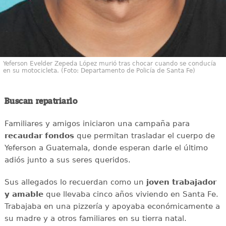
Yeferson Evelder Zepeda López murió tras chocar cuando se conducía
en su motocicleta. (Foto: Departamento de Policía de Santa Fe)
Buscan repatriarlo
Familiares y amigos iniciaron una campaña para
recaudar
fondos
que permitan trasladar el cuerpo de
Yeferson a Guatemala, donde esperan darle el último
adiós junto a sus seres queridos.
Sus allegados lo recuerdan como un
joven
trabajador
y amable
que llevaba cinco años viviendo en Santa Fe.
Trabajaba en una pizzería y apoyaba económicamente a
su madre y a otros familiares en su tierra natal.