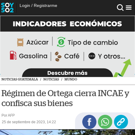
Login
/
Registrarme
NOTICIAS GUATEMALA
/
NOTICIAS
/
MUNDO
Régimen de Ortega cierra INCAE y
confisca sus bienes
Por AFP
25 de septiembre de 2023, 14:22