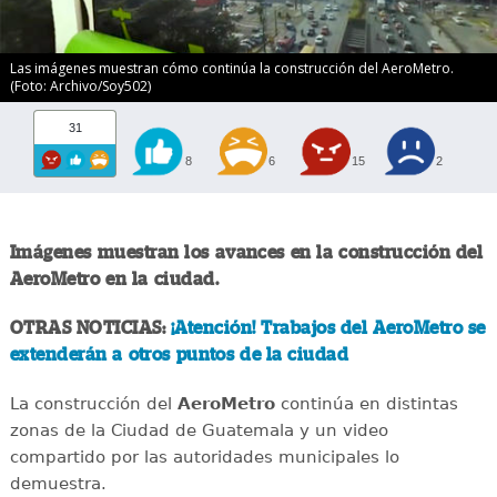
Las imágenes muestran cómo continúa la construcción del AeroMetro.
(Foto: Archivo/Soy502)
31
8
6
15
2
Imágenes muestran los avances en la construcción del
AeroMetro en la ciudad.
OTRAS NOTICIAS:
¡Atención! Trabajos del AeroMetro se
extenderán a otros puntos de la ciudad
La construcción del
AeroMetro
continúa en distintas
zonas de la Ciudad de Guatemala y un video
compartido por las autoridades municipales lo
demuestra.