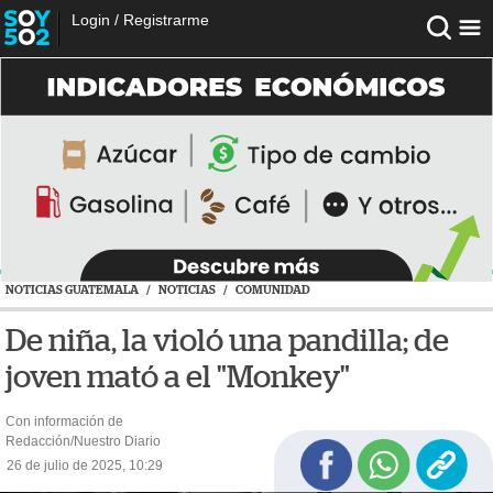
Login
/
Registrarme
NOTICIAS GUATEMALA
/
NOTICIAS
/
COMUNIDAD
De niña, la violó una pandilla; de
joven mató a el "Monkey"
Con información de
Redacción/Nuestro Diario
26 de julio de 2025, 10:29