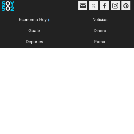
Economía Hoy
Noticias
Guate
Dinero
Deportes
Fama
Vida y estilo
Trending
Multimedia
Sponsored
Anúnciate
Acerca de
Política de privacidad
Términos de uso
Directorio
Derechos Reservados © - 2026