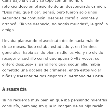
Carla bajó la vista y se topó con un hombre
retorciéndose en el asiento de un desvencijado camión
.
"Dios mío, qué hice", pensó, pero fueron solo unos
segundos de confusión, después corrió al volante y
arrancó. "Te vas despacio, no hagás muladas", le gritó la
amiga.
Llevaba planeando el asesinato desde hacía más de
cinco meses. Todo estaba estudiado y, en términos
generales, había salido bien: nadie les vio, y no olvidó
recoger el cuchillo con el que apuñaló –83 veces, se
enteró después– al pandillero que, según ella, había
cometido una docena de crímenes, entre estos violar
niñas y asesinar de dos disparos al hermano de
Carla.
A sangre fría
Ya no recuerda muy bien en qué iba pensando mientras
conducía, pero seguro que la imagen de su hijo recién