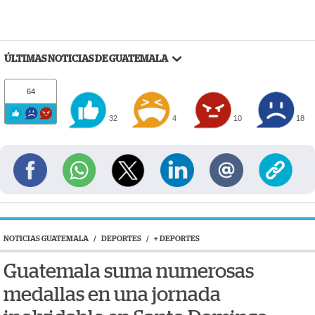
ÚLTIMAS NOTICIAS DE GUATEMALA
64
32
4
10
18
NOTICIAS GUATEMALA
/
DEPORTES
/
+ DEPORTES
Guatemala suma numerosas
medallas en una jornada