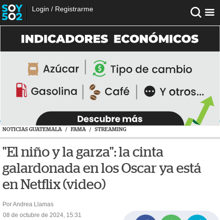
Login
/
Registrarme
NOTICIAS GUATEMALA
/
FAMA
/
STREAMING
"El niño y la garza": la cinta
galardonada en los Oscar ya está
en Netflix (video)
Por Andrea Llamas
08 de octubre de 2024, 15:31