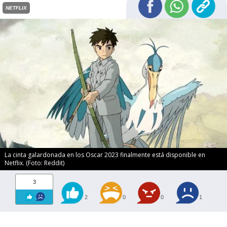
NETFLIX
La cinta galardonada en los Oscar 2023 finalmente está disponible en
Netflix. (Foto: Reddit)
3
2
0
0
1