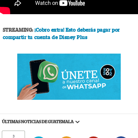
STREAMING:
¡Cobro extra! Esto deberás pagar por
compartir tu cuenta de Disney Plus
ÚLTIMAS NOTICIAS DE GUATEMALA
3