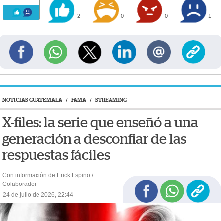
2
0
0
1
NOTICIAS GUATEMALA
/
FAMA
/
STREAMING
X-files: la serie que enseñó a una
generación a desconfiar de las
respuestas fáciles
Con información de Erick Espino /
Colaborador
24 de julio de 2026, 22:44