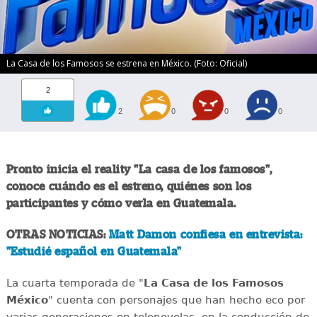
La Casa de los Famosos se estrena en México. (Foto: Oficial)
2
2
0
0
0
Pronto inicia el reality "La casa de los famosos",
conoce cuándo es el estreno, quiénes son los
participantes y cómo verla en Guatemala.
OTRAS NOTICIAS:
Matt Damon confiesa en entrevista:
"Estudié español en Guatemala"
La cuarta temporada de "
La Casa de los Famosos
México
" cuenta con personajes que han hecho eco por
varias generaciones en telenovelas, en la conducción de