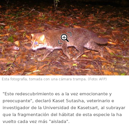
Esta fotografía, tomada con una cámara trampa. (Foto: AFP)
"Este redescubrimiento es a la vez emocionante y
preocupante", declaró Kaset Sutasha, veterinario e
investigador de la Universidad de Kasetsart, al subrayar
que la fragmentación del hábitat de esta especie la ha
vuelto cada vez más "aislada".