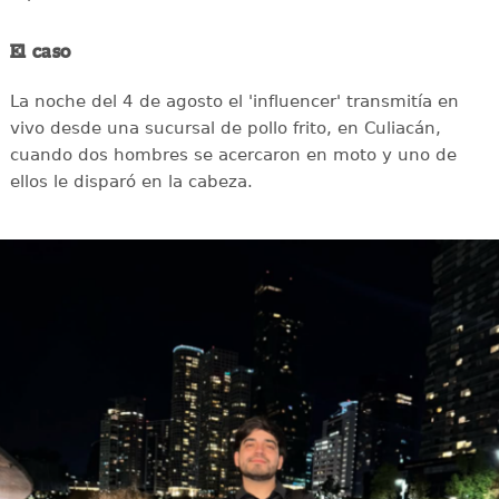
El caso
La noche del 4 de agosto el 'influencer' transmitía en
vivo desde una sucursal de pollo frito, en Culiacán,
cuando dos hombres se acercaron en moto y uno de
ellos le disparó en la cabeza.