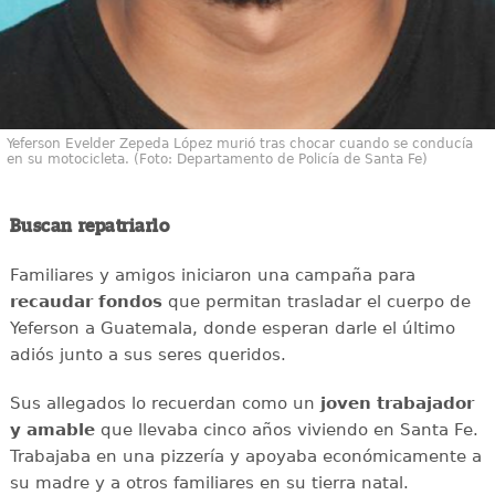
Yeferson Evelder Zepeda López murió tras chocar cuando se conducía
en su motocicleta. (Foto: Departamento de Policía de Santa Fe)
Buscan repatriarlo
Familiares y amigos iniciaron una campaña para
recaudar
fondos
que permitan trasladar el cuerpo de
Yeferson a Guatemala, donde esperan darle el último
adiós junto a sus seres queridos.
Sus allegados lo recuerdan como un
joven
trabajador
y amable
que llevaba cinco años viviendo en Santa Fe.
Trabajaba en una pizzería y apoyaba económicamente a
su madre y a otros familiares en su tierra natal.