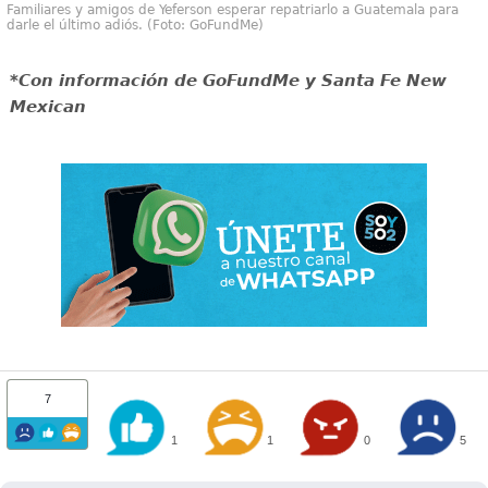
Familiares y amigos de Yeferson esperar repatriarlo a Guatemala para
darle el último adiós. (Foto: GoFundMe)
*Con información de GoFundMe y Santa Fe New
Mexican
7
1
1
0
5