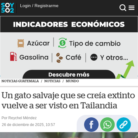
Login
/
Registrarme
NOTICIAS GUATEMALA
/
NOTICIAS
/
MUNDO
Un gato salvaje que se creía extinto
vuelve a ser visto en Tailandia
Por Reychel Méndez
26 de diciembre de 2025, 10:57