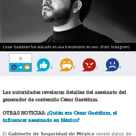
Cesar Gastelum fue atacado en una transmisión en vivo. (Foto: Instagram)
11
2
2
1
6
Las autoridades revelaron detalles del asesinato del
generador de contenido César Gastélum.
OTRAS NOTICIAS:
¿Quién era César Gastélum, el
influencer asesinado en México?
El
Gabinete de Seguridad de México
reveló datos de