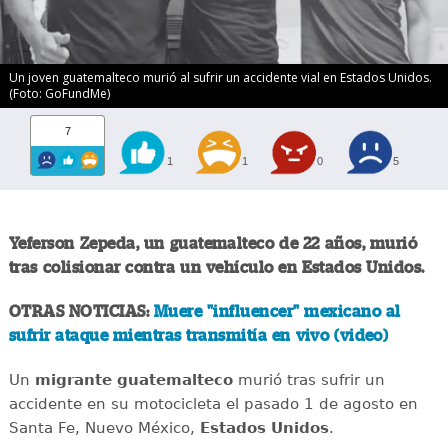
Un joven guatemalteco murió al sufrir un accidente vial en Estados Unidos.
(Foto: GoFundMe)
7
1
1
0
5
Yeferson Zepeda, un guatemalteco de 22 años, murió
tras colisionar contra un vehículo en Estados Unidos.
OTRAS NOTICIAS:
Muere "influencer" mexicano al
sufrir ataque mientras transmitía en vivo (video)
Un
migrante
guatemalteco
murió tras sufrir un
accidente en su motocicleta el pasado 1 de agosto en
Santa Fe, Nuevo México,
Estados
Unidos
.