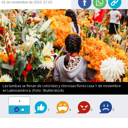
01 de noviembre de 2025, 07:03
Las tumbas se llenan de coloridas y olorosas flores casa 1 de noviembre
en Latinoamérica. (Foto: Shutterstock)
4
1
0
0
3