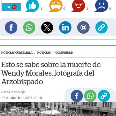
2
0
2
0
NOTICIAS GUATEMALA
/
NOTICIAS
/
COMUNIDAD
Esto se sabe sobre la muerte de
Wendy Morales, fotógrafa del
Arzobispado
Por Selene Mejía
07 de agosto de 2026, 23:19