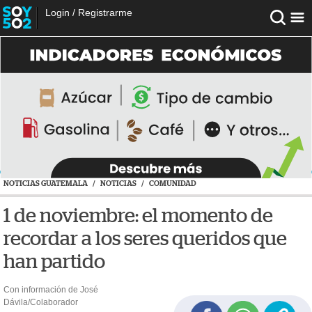
Login
/
Registrarme
NOTICIAS GUATEMALA
/
NOTICIAS
/
COMUNIDAD
1 de noviembre: el momento de
recordar a los seres queridos que
han partido
Con información de José
Dávila/Colaborador