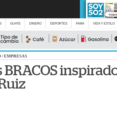
VERS
S
GUATE
DINERO
DEPORTES
FAMA
VIDA Y ESTILO
O
/
EMPRESAS
 BRACOS inspirados
 Ruiz