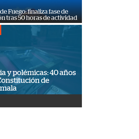
de Fuego: finaliza fase de
n tras 50 horas de actividad
ia y polémicas: 40 años
Constitución de
emala