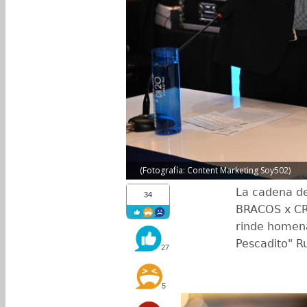
(Fotografía: Content Marketing Soy502)
La cadena de
34
BRACOS x CR
rinde homenaj
Pescadito" Ru
27
5