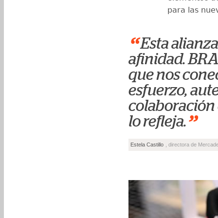
para las nue
“
Esta alianz
afinidad. BRA
que nos conec
esfuerzo, aute
colaboración 
”
lo refleja.
Estela Castillo
, directora de Merca