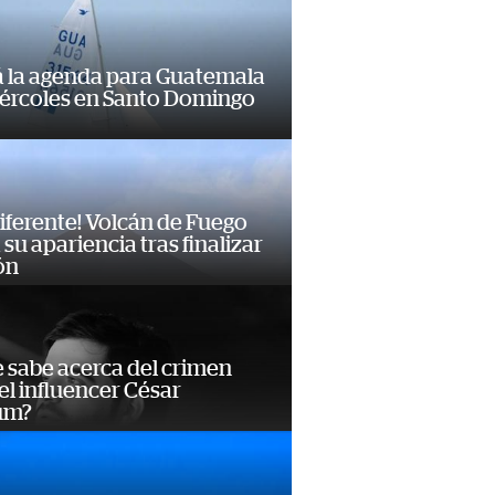
á la agenda para Guatemala
iércoles en Santo Domingo
diferente! Volcán de Fuego
su apariencia tras finalizar
ón
 sabe acerca del crimen
el influencer César
um?