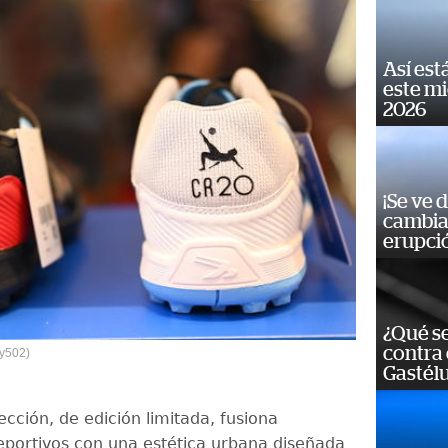
Así est
este m
2026
¡Se ve 
cambia 
erupci
¿Qué se
contra 
oy502)
Gastél
cción, de edición limitada, fusiona
portivos con una estética urbana diseñada