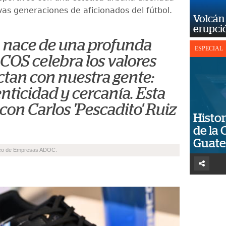
vas generaciones de aficionados del fútbol.
Volcán 
erupció
a nace de una profunda
ESPECIAL
COS celebra los valores
tan con nuestra gente:
nticidad y cercanía. Esta
con Carlos 'Pescadito' Ruiz
Histor
de la 
Guat
deo de Empresas ADOC.