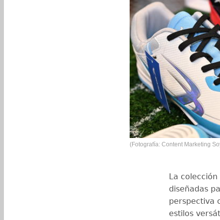
(Fotografía: Content Marketing S
La colección 
diseñadas pa
perspectiva c
estilos versá