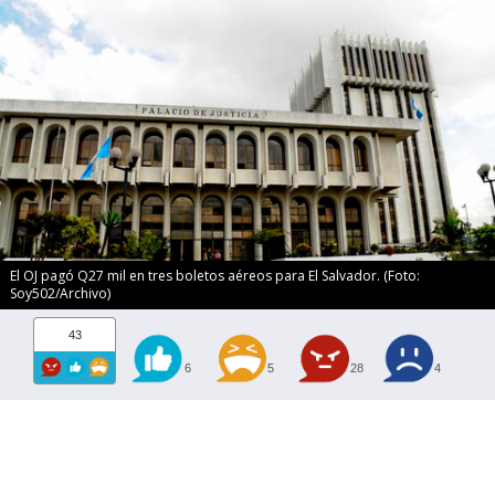
El OJ pagó Q27 mil en tres boletos aéreos para El Salvador. (Foto:
Soy502/Archivo)
43
6
5
28
4