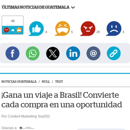
ÚLTIMAS NOTICIAS DE GUATEMALA
43
6
5
28
4
NOTICIAS GUATEMALA
/
NULL
/
TEST
¡Gana un viaje a Brasil! Convierte
cada compra en una oportunidad
Por Content Marketing Soy502
Gracias a: