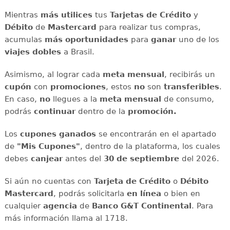
Mientras
más utilices
tus
Tarjetas de Crédito
y
Débito
de
Mastercard
para realizar tus compras,
acumulas
más oportunidades
para
ganar
uno de los
viajes dobles
a Brasil.
Asimismo, al lograr cada
meta mensual
,
recibirás un
cupón
con
promociones
, estos
no
son
transferibles
.
En caso,
no
llegues a la
meta mensual
de consumo,
podrás
continuar
dentro de la
promoción.
Los
cupones ganados
se encontrarán en el apartado
de
"Mis Cupones"
, dentro de la plataforma, los cuales
debes
canjear
antes del
30 de septiembre
del 2026.
Si aún no cuentas con
Tarjeta de Crédito
o
Débito
Mastercard
, podrás solicitarla
en línea
o bien en
cualquier
agencia
de
Banco G&T Continental
. Para
más información llama al 1718.