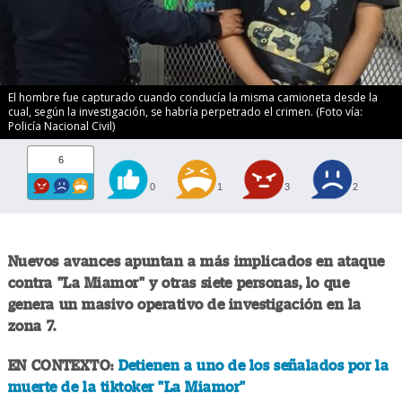
El hombre fue capturado cuando conducía la misma camioneta desde la
cual, según la investigación, se habría perpetrado el crimen. (Foto vía:
Policía Nacional Civil)
6
0
1
3
2
Nuevos avances apuntan a más implicados en ataque
contra "La Miamor" y otras siete personas, lo que
genera un masivo operativo de investigación en la
zona 7.
EN CONTEXTO:
Detienen a uno de los señalados por la
muerte de la tiktoker "La Miamor"