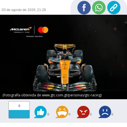
03 de agosto de 2026, 21:28
(Fotografía obtenida de www.gtc.com.gt/personas/gtc-racing)
0
0
0
0
0