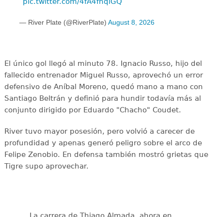
pic.twitter.com/4fA4fnqiGQ
— River Plate (@RiverPlate)
August 8, 2026
El único gol llegó al minuto 78. Ignacio Russo, hijo del
fallecido entrenador Miguel Russo, aprovechó un error
defensivo de Aníbal Moreno, quedó mano a mano con
Santiago Beltrán y definió para hundir todavía más al
conjunto dirigido por Eduardo "Chacho" Coudet.
River tuvo mayor posesión, pero volvió a carecer de
profundidad y apenas generó peligro sobre el arco de
Felipe Zenobio. En defensa también mostró grietas que
Tigre supo aprovechar.
La carrera de Thiago Almada, ahora en