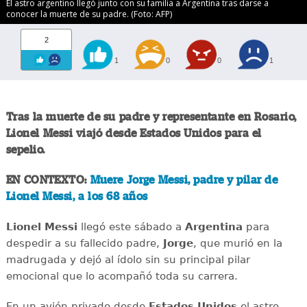
El astro argentino llegó junto con su familia a Argentina tras darse a
conocer la muerte de su padre. (Foto: AFP)
2
1
0
0
1
Tras la muerte de su padre y representante en Rosario,
Lionel Messi
viajó desde Estados Unidos para el
sepelio.
EN CONTEXTO:
Muere Jorge Messi, padre y pilar de
Lionel Messi, a los 68 años
Lionel Messi
llegó este sábado a
Argentina
para
despedir a su fallecido padre,
Jorge
, que murió en la
madrugada y dejó al ídolo sin su principal pilar
emocional que lo acompañó toda su carrera.
En un avión privado desde
Estados Unidos
el astro