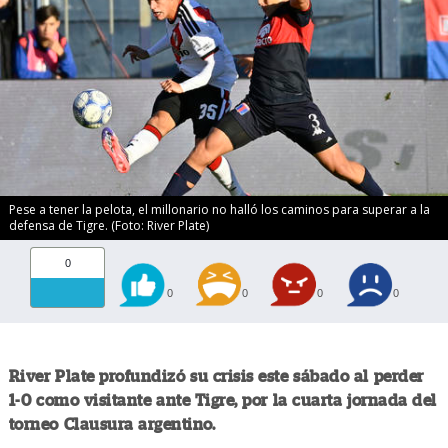
Pese a tener la pelota, el millonario no halló los caminos para superar a la
defensa de Tigre. (Foto: River Plate)
0
0
0
0
0
River Plate profundizó su crisis este sábado al perder
1-0 como visitante ante Tigre, por la cuarta jornada del
torneo Clausura argentino.