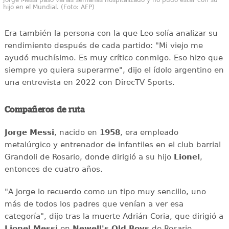
Jorge Messi pasó varias semanas hospitalizado y no pudo estar con su
hijo en el Mundial. (Foto: AFP)
Era también la persona con la que Leo solía analizar su
rendimiento después de cada partido: "Mi viejo me
ayudó muchísimo. Es muy crítico conmigo. Eso hizo que
siempre yo quiera superarme", dijo el ídolo argentino en
una entrevista en 2022 con DirecTV Sports.
Compañeros de ruta
Jorge Messi
, nacido en
1958
, era empleado
metalúrgico y entrenador de infantiles en el club barrial
Grandoli de Rosario, donde dirigió a su hijo
Lionel
,
entonces de cuatro años.
"A Jorge lo recuerdo como un tipo muy sencillo, uno
más de todos los padres que venían a ver esa
categoría", dijo tras la muerte Adrián Coria, que dirigió a
Lionel Messi
en
Newell's Old Boys
de Rosario.