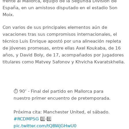
frente al Mallorca, equipo de la Segunda División de
España, en un amistoso disputado en el estadio Son
Moix.
Con varios de sus principales elementos aún de
vacaciones tras sus compromisos internacionales, el
técnico Luis Enrique apostó por una alineación repleta
de jóvenes promesas, entre ellas Axel Koukaba, de 16
años, y David Boly, de 17, acompañados por jugadores
titulares como Matvey Safonov y Khvicha Kvaratskhelia.
⏱️ 90’ - Final del partido en Mallorca para
nuestro primer encuentro de pretemporada.
Próxima cita: Manchester United, el sábado.
#RCDMPSG
3️⃣-0️⃣
pic.twitter.com/tQBWjGHwU0