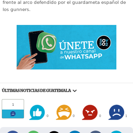
frente al arco defendido por el guardameta español de
los gunners.
ÚLTIMAS NOTICIAS DE GUATEMALA
1
0
0
0
1