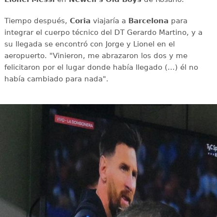
Tiempo después,
Coria
viajaría a
Barcelona
para
integrar el cuerpo técnico del DT Gerardo Martino, y a
su llegada se encontró con Jorge y Lionel en el
aeropuerto. "Vinieron, me abrazaron los dos y me
felicitaron por el lugar donde había llegado (...) él no
había cambiado para nada".