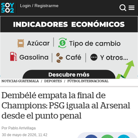
Login
/
Registrarme
NOTICIAS GUATEMALA
/
DEPORTES
/
FÚTBOL INTERNACIONAL
Dembélé empata la final de
Champions: PSG iguala al Arsenal
desde el punto penal
Por Pablo Arrivillaga
30 de mayo de 2026, 11:42