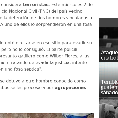
e considera
terroristas
. Este miércoles 2 de
licía Nacional Civil (PNC) del país vecino
e la detención de dos hombres vinculados a
 A uno de ellos lo sorprendieron en una fosa
 intentó ocultarse en ese sitio para evadir su
pero no lo consiguió. El parte policial
Ataque
 presunto gatillero como Wilber Flores, alias
cuatro 
quien tratando de evadir la justicia, intentó
n una fosa séptica".
, se detuvo a otro hombre conocido como
Temblor
guatem
mbos se les procesará por
agrupaciones
sábad