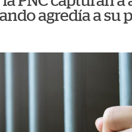
la PNC capturan a a
ando agredía a su 