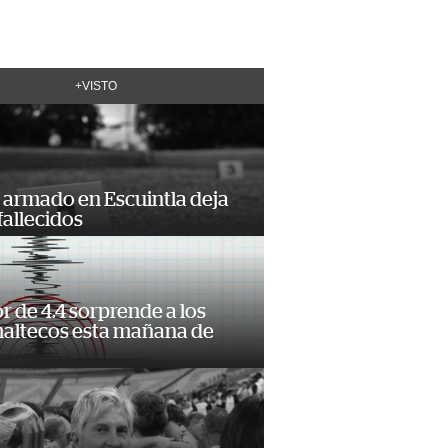
+VISTO
 armado en Escuintla deja
fallecidos
 de 4.4 sorprende a los
altecos esta mañana de
o