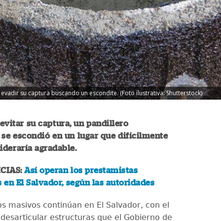
 evadir su captura buscando un escondite. (Foto ilustrativa: Shutterstock)
evitar su captura, un pandillero
se escondió en un lugar que difícilmente
ideraría agradable.
CIAS:
Así operan los prestamistas
en El Salvador, según las autoridades
os masivos continúan en El Salvador, con el
 desarticular estructuras que el Gobierno de