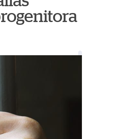
lias
progenitora