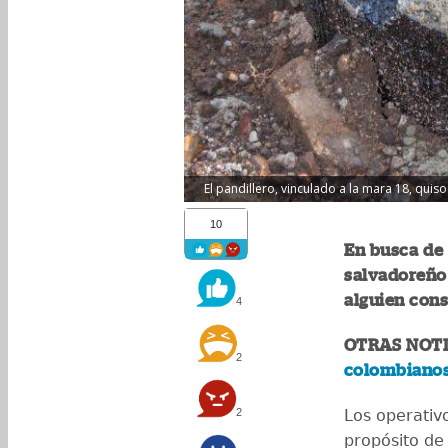
El pandillero, vinculado a la mara 18, quiso
10
En busca de 
salvadoreño 
alguien cons
4
OTRAS NOTI
2
colombianos 
2
Los operativ
propósito de