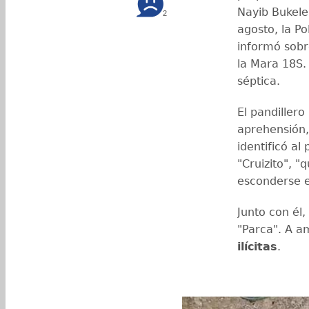
Nayib Bukel
2
agosto, la Po
informó sobr
la Mara 18S.
séptica.
El pandillero
aprehensión, 
identificó al
"Cruizito", "
esconderse e
Junto con él
"Parca". A a
ilícitas
.