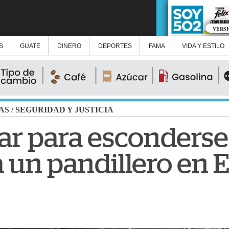
VERS
S
GUATE
DINERO
DEPORTES
FAMA
VIDA Y ESTILO
AS
/
SEGURIDAD Y JUSTICIA
gar para esconderse
 un pandillero en E