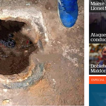
Muere J
Lionel 
Ataque
conduct
Doblet
Maldon
ESPECIAL