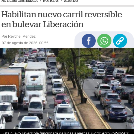
NOTICIAS GUATEMALA
/
NOTICIAS
/
ALERTAS
Habilitan nuevo carril reversible
en bulevar Liberación
Por Reychel Méndez
07 de agosto de 2026, 00:55
Este nuevo reversible funcionará de lunes a viernes. (Foto: Archivo/Soy502)