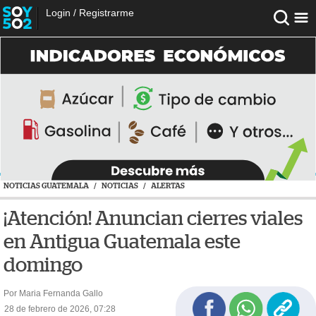
Login
/
Registrarme
NOTICIAS GUATEMALA
/
NOTICIAS
/
ALERTAS
¡Atención! Anuncian cierres viales
en Antigua Guatemala este
domingo
Por Maria Fernanda Gallo
28 de febrero de 2026, 07:28