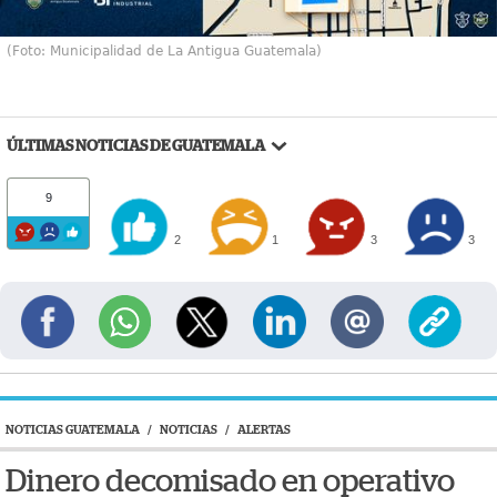
(Foto: Municipalidad de La Antigua Guatemala)
ÚLTIMAS NOTICIAS DE GUATEMALA
9
2
1
3
3
NOTICIAS GUATEMALA
/
NOTICIAS
/
ALERTAS
Dinero decomisado en operativo