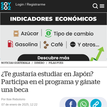
Login
/
Registrarme
NOTICIAS GUATEMALA
/
DINERO
/
PILAS PUES
¿Te gustaría estudiar en Japón?
Participa en el programa y gánate
una beca
Por Ilsie Rebolorio
07 de enero de 2025, 12:22