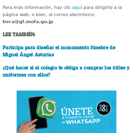
Para más información, haz clic
aquí
para dirigirte a la
página web, o bien, al correo electrónico:
beca@gt.mofa.go.jp
LEE TAMBIÉN:
Participa para diseñar el monumento fúnebre de
Miguel Ángel Asturias
¿Qué hacer si el colegio te obliga a comprar los útiles y
uniformes con ellos?