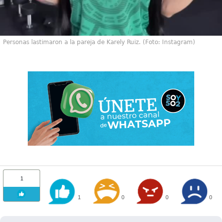
Personas lastimaron a la pareja de Karely Ruiz. (Foto: Instagram)
1
1
0
0
0