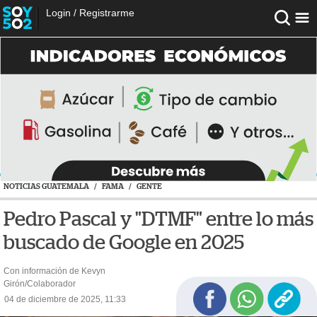
Login
/
Registrarme
NOTICIAS GUATEMALA
/
FAMA
/
GENTE
Pedro Pascal y "DTMF" entre lo más
buscado de Google en 2025
Con información de Kevyn
Girón/Colaborador
04 de diciembre de 2025, 11:33