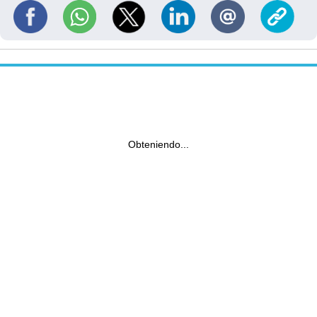
Obteniendo...