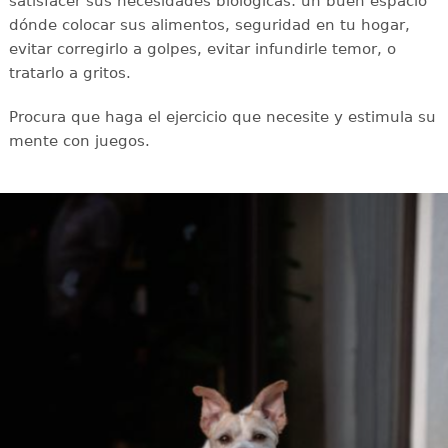
satisfacer sus necesidades biológicas: un buen espacio
dónde colocar sus alimentos, seguridad en tu hogar,
evitar corregirlo a golpes, evitar infundirle temor, o
tratarlo a gritos.
Procura que haga el ejercicio que necesite y estimula su
mente con juegos.