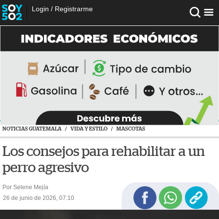
Login
/
Registrarme
NOTICIAS GUATEMALA
/
VIDA Y ESTILO
/
MASCOTAS
Los consejos para rehabilitar a un
perro agresivo
Por Selene Mejía
26 de junio de 2026, 07:10