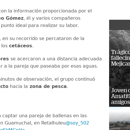
on la información proporcionada por el
eo Gómez
, él y varios compañeros
punto ideal para realizar su labor.
 en su recorrido se percataron de la
 los
cetáceos
.
Trágico
falleci
ores
se acercaron a una distancia adecuada
Mejica
r a la pareja que paseaba por esas aguas.
minutos de observación, el grupo continuó
ecto
hacia la
zona de pesca
.
Joven 
Amatit
amigos
 captar una pareja de ballenas en las
n Guamuchal, en Retalhuleu
@soy_502