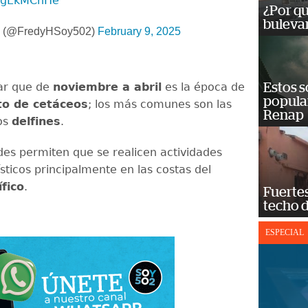
9TgEkMCnHe
¿Por qu
bulevar
z (@FredyHSoy502)
February 9, 2025
ar que de
noviembre a abril
es la época de
Estos s
popula
to de cetáceos
; los más comunes son las
Renap
os
delfines
.
des permiten que se realicen actividades
ísticos principalmente en las costas del
fico
.
Fuertes
techo 
ESPECIAL