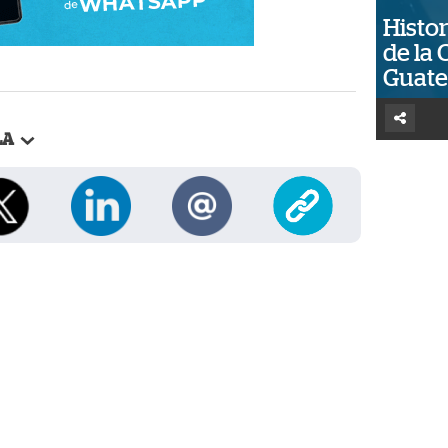
Histor
de la 
Guat
LA