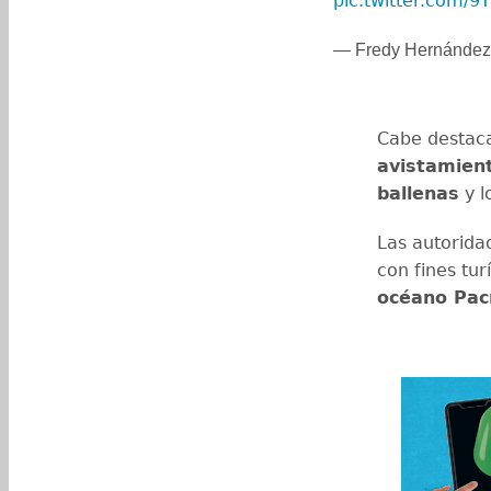
pic.twitter.com/
— Fredy Hernánde
Cabe destac
avistamien
ballenas
y l
Las autorida
con fines tur
océano Pací