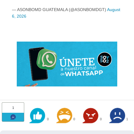
— ASONBOMD GUATEMALA (@ASONBOMDGT)
August
6, 2026
1
0
0
0
1