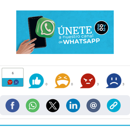
6
0
0
3
3