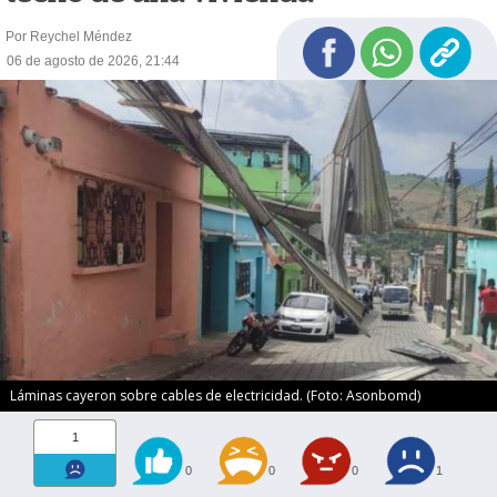
Por Reychel Méndez
06 de agosto de 2026, 21:44
Láminas cayeron sobre cables de electricidad. (Foto: Asonbomd)
1
0
0
0
1