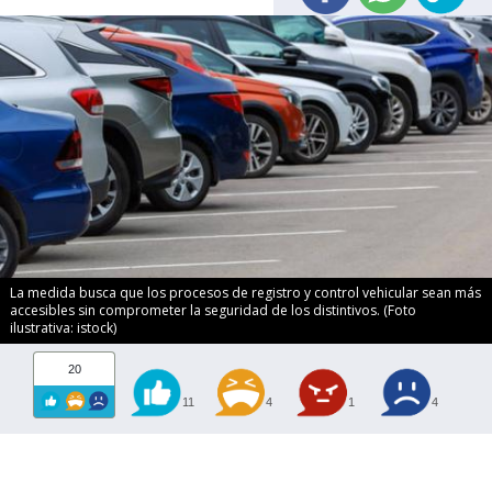
La medida busca que los procesos de registro y control vehicular sean más
accesibles sin comprometer la seguridad de los distintivos. (Foto
ilustrativa: istock)
20
11
4
1
4