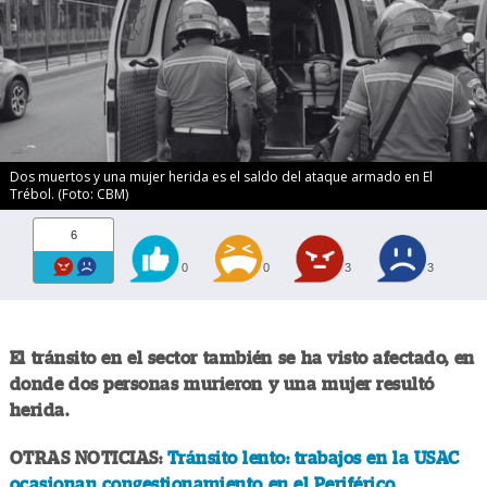
Dos muertos y una mujer herida es el saldo del ataque armado en El
Trébol. (Foto: CBM)
6
0
0
3
3
El tránsito en el sector también se ha visto afectado, en
donde dos personas murieron y una mujer resultó
herida.
OTRAS NOTICIAS:
Tránsito lento: trabajos en la USAC
ocasionan congestionamiento en el Periférico