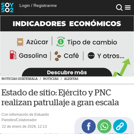
Login
/
Registrarme
NOTICIAS GUATEMALA
/
NOTICIAS
/
ALERTAS
Estado de sitio: Ejército y PNC
realizan patrullaje a gran escala
Con información de Estuardo
Paredes/Colaborador
22 de enero de 2026, 12:13