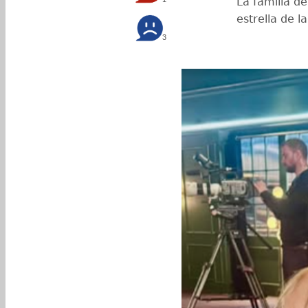
La familia de
estrella de l
3