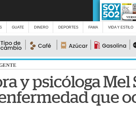
VERS
S
GUATE
DINERO
DEPORTES
FAMA
VIDA Y ESTILO
GENTE
a y psicóloga Mel 
r enfermedad que o