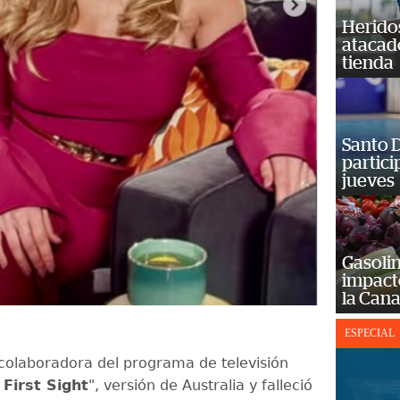
Heridos
atacad
tienda
Santo D
partici
jueves
Gasolin
impact
la Cana
ESPECIAL
e colaboradora del programa de televisión
 First Sight
", versión de Australia y falleció