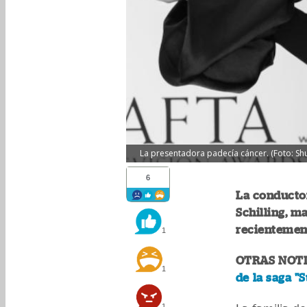
La presentadora padecía cáncer. (Foto: Shu
6
La conductor
Schilling, m
recientement
1
OTRAS NOTI
1
de la saga "
1