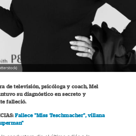
tterstock)
a de televisión, psicóloga y coach, Mel
antuvo su diagnóstico en secreto y
e falleció.
CIAS:
Fallece "Miss Teschmacher", villana
Superman"