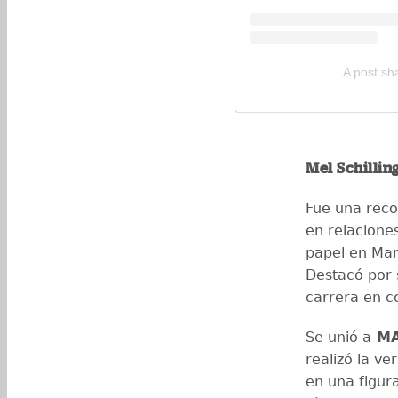
A post s
Mel Schillin
Fue una reco
en relaciones
papel en Marr
Destacó por 
carrera en c
Se unió a
MA
realizó la ve
en una figur