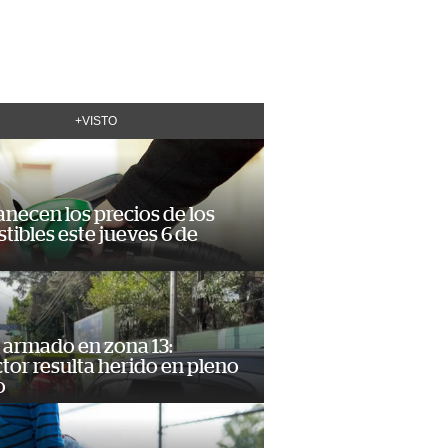
+VISTO
necen los precios de los
ibles este jueves 6 de
 armado en zona 13:
or resulta herido en pleno
o