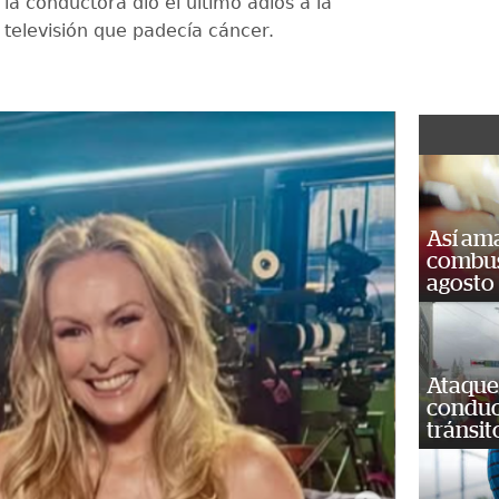
 la conductora dio el último adiós a la
a televisión que padecía cáncer.
Así ama
combust
agosto
Ataque
conduct
tránsit