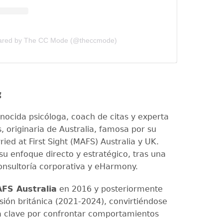
hared by The CC Mode (@theccmode)
g
nocida psicóloga, coach de citas y experta
, originaria de Australia, famosa por su
ied at First Sight (MAFS) Australia y UK.
su enfoque directo y estratégico, tras una
onsultoría corporativa y eHarmony.
FS Australia
en 2016 y posteriormente
rsión británica (2021-2024), convirtiéndose
a clave por confrontar comportamientos