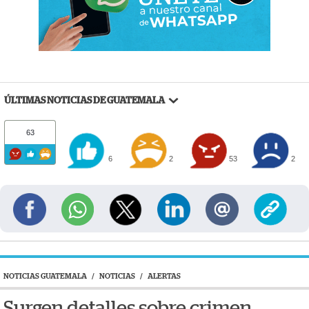
ÚLTIMAS NOTICIAS DE GUATEMALA
63
6
2
53
2
NOTICIAS GUATEMALA
/
NOTICIAS
/
ALERTAS
Surgen detalles sobre crimen