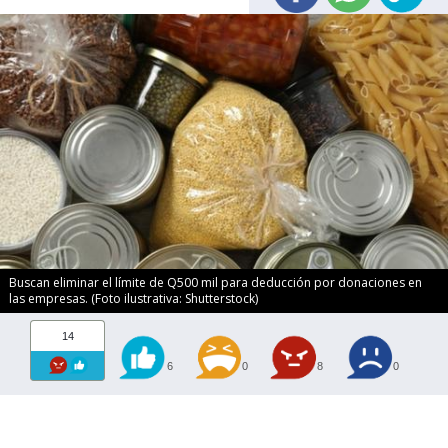
Buscan eliminar el límite de Q500 mil para deducción por donaciones en
las empresas. (Foto ilustrativa: Shutterstock)
14
6
0
8
0