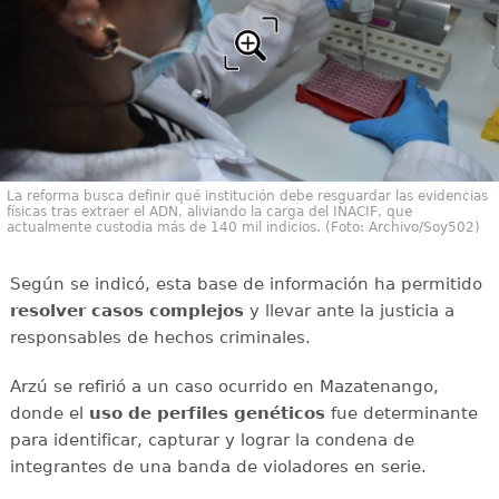
La reforma busca definir qué institución debe resguardar las evidencias
físicas tras extraer el ADN, aliviando la carga del INACIF, que
actualmente custodia más de 140 mil indicios. (Foto: Archivo/Soy502)
Según se indicó, esta base de información ha permitido
resolver casos complejos
y llevar ante la justicia a
responsables de hechos criminales.
Arzú se refirió a un caso ocurrido en Mazatenango,
donde el
uso de perfiles genéticos
fue determinante
para identificar, capturar y lograr la condena de
integrantes de una banda de violadores en serie.