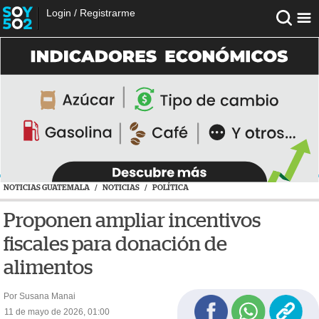
Login
/
Registrarme
NOTICIAS GUATEMALA
/
NOTICIAS
/
POLÍTICA
Proponen ampliar incentivos
fiscales para donación de
alimentos
Por Susana Manai
11 de mayo de 2026, 01:00