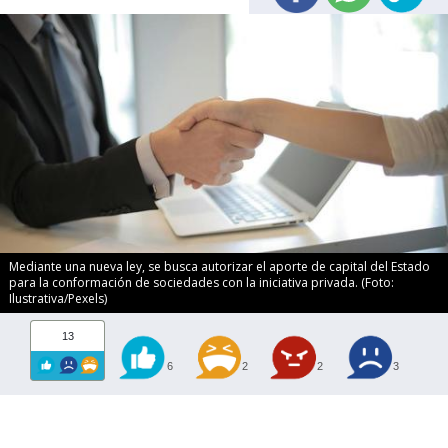
Mediante una nueva ley, se busca autorizar el aporte de capital del Estado
para la conformación de sociedades con la iniciativa privada. (Foto:
Ilustrativa/Pexels)
13
6
2
2
3