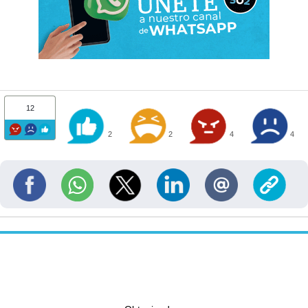
12
2
2
4
4