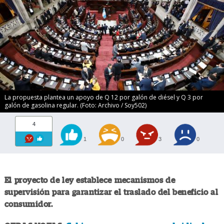
La propuesta plantea un apoyo de Q 12 por galón de diésel y Q 3 por
galón de gasolina regular. (Foto: Archivo / Soy502)
4
1
0
3
0
El proyecto de ley establece mecanismos de
supervisión para garantizar el traslado del beneficio al
consumidor.