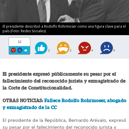
El presidente describió a Rodolfo Rohrmoser como una figura clave para el
país (Foto: Redes Sociales)
12
2
2
4
4
El presidente expresó públicamente su pesar por el
fallecimiento del reconocido jurista y exmagistrado de
la Corte de Constitucionalidad.
OTRAS NOTICIAS:
Fallece Rodolfo Rohrmoser, abogado
y exmagistrado de la CC
El presidente de la República, Bernardo Arévalo, expresó
su pesar por el fallecimiento del reconocido jurista y