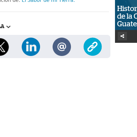
ación de:
El Sabor de mi Tierra.
Histor
de la 
Guat
LA