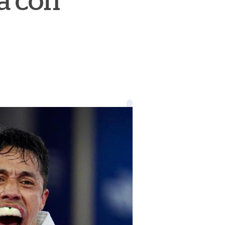
a con