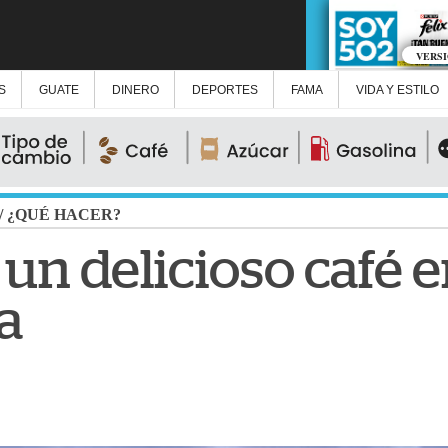
VERS
S
GUATE
DINERO
DEPORTES
FAMA
VIDA Y ESTILO
/
¿QUÉ HACER?
 un delicioso café e
a