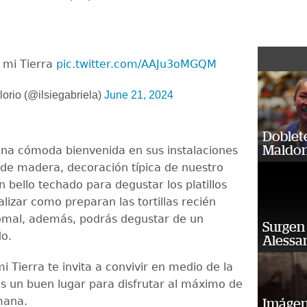
 mi Tierra
pic.twitter.com/AAJu3oMGQM
lorio (@ilsiegabriela)
June 21, 2024
Doblet
Maldon
una cómoda bienvenida en sus instalaciones
de madera, decoración típica de nuestro
ín bello techado para degustar los platillos
ualizar como preparan las tortillas recién
omal, además, podrás degustar de un
Surgen 
o.
Alessan
i Tierra te invita a convivir en medio de la
Es un buen lugar para disfrutar al máximo de
emana.
Imágene