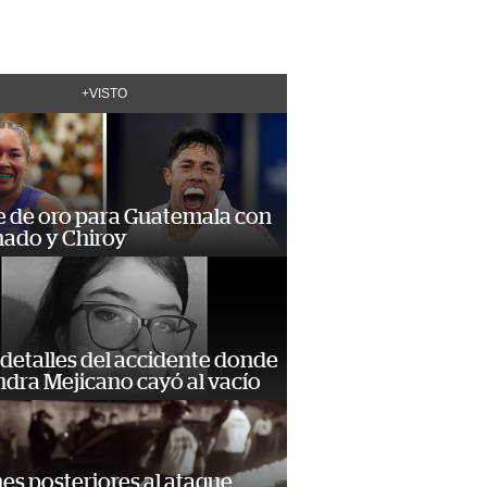
+VISTO
e de oro para Guatemala con
ado y Chiroy
detalles del accidente donde
dra Mejicano cayó al vacío
s posteriores al ataque