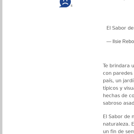
4
El Sabor de
— Ilsie Rebo
Te brindara 
con paredes 
país, un jard
típicos y vis
hechas de c
sabroso asad
El Sabor de m
naturaleza. 
un fin de s