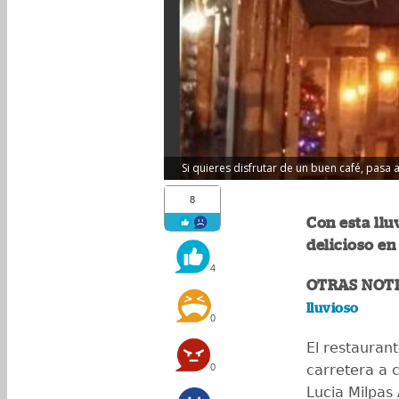
Si quieres disfrutar de un buen café, pasa a
8
Con esta llu
delicioso en
4
OTRAS NOTI
lluvioso
0
El restauran
0
carretera a 
Lucia Milpas