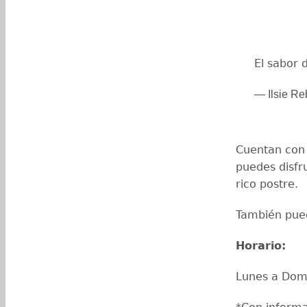
El sabor 
— Ilsie Re
Cuentan con 
puedes disfr
rico postre.
También pued
Horario:
Lunes a Dom