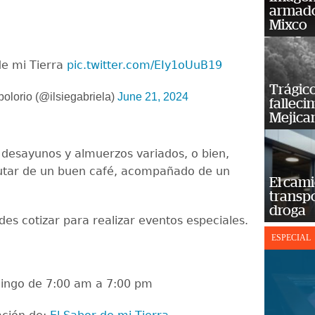
armado
Mixco
de mi Tierra
pic.twitter.com/EIy1oUuB19
Trágico
bolorio (@ilsiegabriela)
June 21, 2024
falleci
Mejica
desayunos y almuerzos variados, o bien,
utar de un buen café, acompañado de un
El cam
transp
droga
es cotizar para realizar eventos especiales.
ESPECIAL
ingo de 7:00 am a 7:00 pm