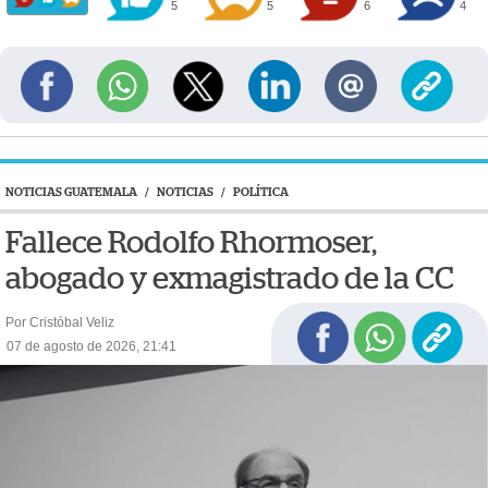
5
5
6
4
NOTICIAS GUATEMALA
/
NOTICIAS
/
POLÍTICA
Fallece Rodolfo Rhormoser,
abogado y exmagistrado de la CC
Por Cristóbal Veliz
07 de agosto de 2026, 21:41