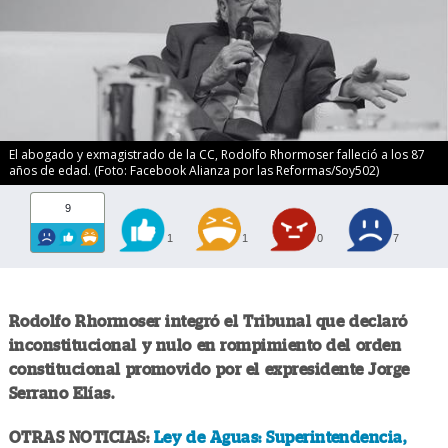
El abogado y exmagistrado de la CC, Rodolfo Rhormoser falleció a los 87
años de edad. (Foto: Facebook Alianza por las Reformas/Soy502)
9
1
1
0
7
Rodolfo Rhormoser integró el Tribunal que declaró
inconstitucional y nulo en rompimiento del orden
constitucional promovido por el expresidente Jorge
Serrano Elías.
OTRAS NOTICIAS:
Ley de Aguas: Superintendencia,