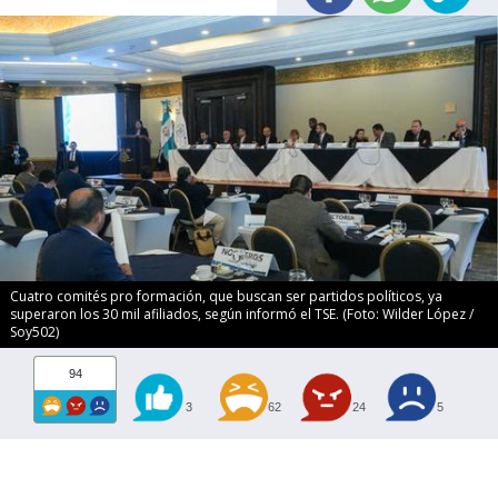
Cuatro comités pro formación, que buscan ser partidos políticos, ya
superaron los 30 mil afiliados, según informó el TSE. (Foto: Wilder López /
Soy502)
94
3
62
24
5