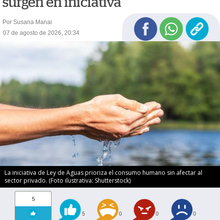
surgen en iniciativa
Por Susana Manai
07 de agosto de 2026, 20:34
La iniciativa de Ley de Aguas prioriza el consumo humano sin afectar al
sector privado. (Foto ilustrativa: Shutterstock)
5
5
0
0
0