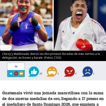
Chiroy y Maldonado dieron las dos preseas doradas de este viernes a la
delegación, en boxeo y karate. (Fotos: COG)
46
38
3
4
1
Guatemala vivió una jornada maravillosa con la suma
de dos nuevas medallas de oro, llegando a 17 presas en
el medallero de Santo Domingo 2026, que empieza a