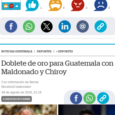
1
3
2
0
NOTICIAS GUATEMALA
/
DEPORTES
/
+ DEPORTES
Doblete de oro para Guatemala con
Maldonado y Chiroy
Con información de Bernie
Morales/Colaborador
08 de agosto de 2026, 01:16
#JUEGOSCAYCARIBE