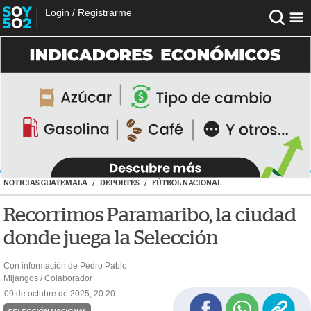
Login
/
Registrarme
NOTICIAS GUATEMALA
/
DEPORTES
/
FÚTBOL NACIONAL
Recorrimos Paramaribo, la ciudad
donde juega la Selección
Con información de Pedro Pablo
Mijangos / Colaborador
09 de octubre de 2025, 20:20