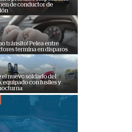
imen de conductor de
ión
no tránsito! Pelea entre
tores termina en disparos
e el nuevo soldado del
o, equipado con fusiles y
 nocturna