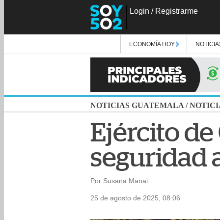
Login
/
Registrarme
ECONOMÍA HOY
NOTICIA
NOTICIAS GUATEMALA
/
NOTICI
Ejército d
seguridad 
Por Susana Manai
25 de agosto de 2025, 08:06