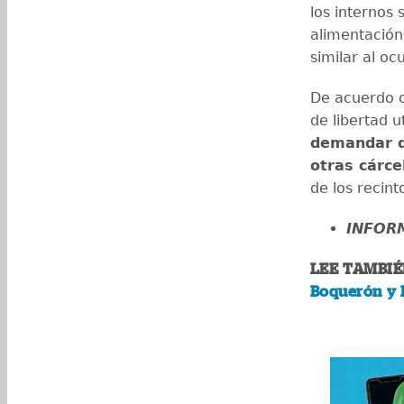
los internos
alimentación
similar al o
De acuerdo c
de libertad u
demandar q
otras cárce
de los recint
INFOR
LEE TAMBIÉ
Boquerón y 