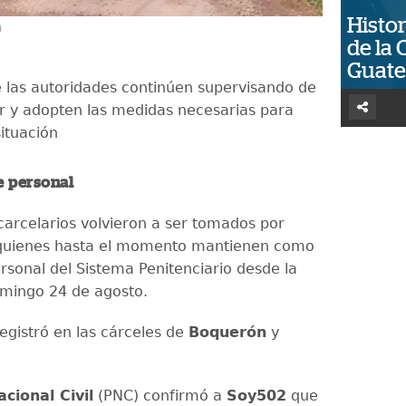
Histor
)
de la 
Guat
 las autoridades continúen supervisando de
ar y adopten las medidas necesarias para
situación
e personal
carcelarios volvieron a ser tomados por
, quienes hasta el momento mantienen como
rsonal del Sistema Penitenciario desde la
mingo 24 de agosto.
egistró en las cárceles de
Boquerón
y
acional Civil
(PNC) confirmó a
Soy502
que