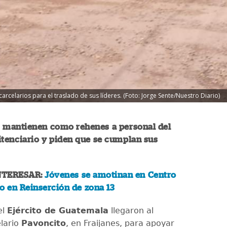
carcelarios para el traslado de sus líderes. (Foto: Jorge Sente/Nuestro Diario)
s mantienen como rehenes a personal del
tenciario y piden que se cumplan sus
NTERESAR:
Jóvenes se amotinan en Centro
o en Reinserción de zona 13
el
Ejército de Guatemala
llegaron al
lario
Pavoncito
, en Fraijanes, para apoyar