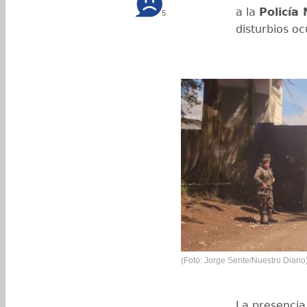
a la
Policía 
5
disturbios oc
(Foto: Jorge Sente/Nuestro Diario
La presencia 