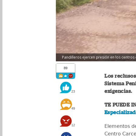
Pandilleros ejercen presión en los centros 
89
Los recluso
Sistema Peni
exigencias.
23
TE PUEDE I
49
Especializad
12
Elementos d
Centro Carce