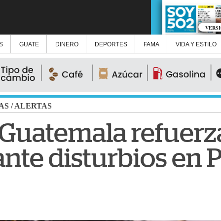
VERS
S
GUATE
DINERO
DEPORTES
FAMA
VIDA Y ESTILO
AS
/
ALERTAS
e Guatemala refuerz
ante disturbios en 