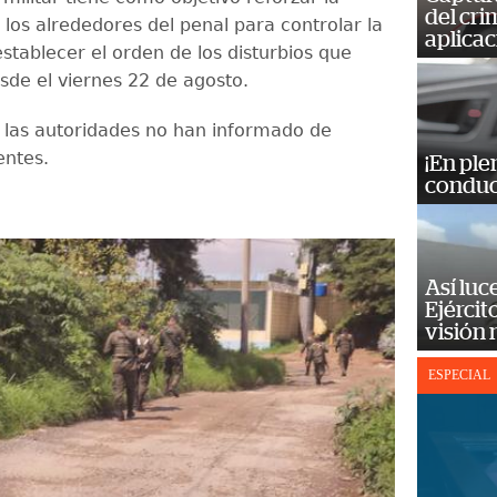
del cr
 los alrededores del penal para controlar la
aplicac
establecer el orden de los disturbios que
sde el viernes 22 de agosto.
 las autoridades no han informado de
entes.
¡En ple
conduc
Así luc
Ejércit
visión
ESPECIAL