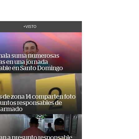
+VISTO
ala suma numerosas
as en una jornada
dable en Santo Domingo
s de zona 14 comparten foto
suntos responsables de
 armado
an a presunto responsable