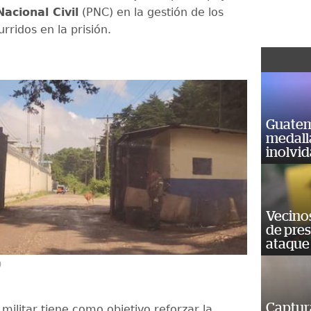
Nacional Civil
(PNC) en la gestión de los
urridos en la prisión.
Guatem
medall
inolvi
Vecino
de pre
ataque
)
Captur
militar tiene como objetivo reforzar la