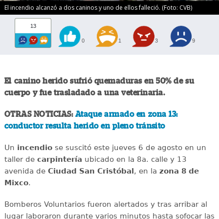
El incendio alcanzó a dos caninos y uno de ellos falleció. (Foto: CVB)
13
0
1
3
9
El canino herido sufrió quemaduras en 50% de su
cuerpo y fue trasladado a una veterinaria.
OTRAS NOTICIAS:
Ataque armado en zona 13:
conductor resulta herido en pleno tránsito
Un
incendio
se suscitó este jueves 6 de agosto en un
taller de
carpintería
ubicado en la 8a. calle y 13
avenida de
Ciudad San Cristóbal
, en la
zona 8 de
Mixco
.
Bomberos Voluntarios fueron alertados y tras arribar al
lugar laboraron durante varios minutos hasta sofocar las