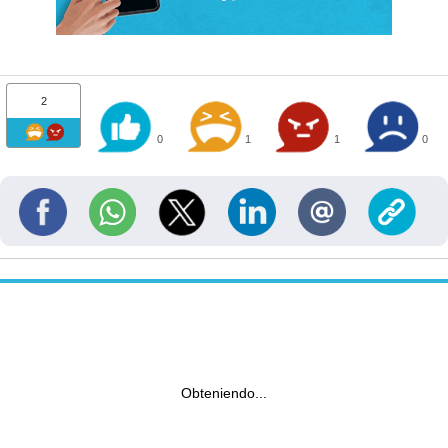
2
0
1
1
0
Obteniendo...