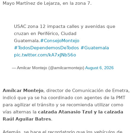
Mayo Martínez de Lejarza, en la zona 7.
USAC zona 12 impacta calles y avenidas que
cruzan en Periférico, Ciudad
Guatemala.
#ConsejoMontejo
#TodosDependemosDeTodos
#Guatemala
pic.twitter.com/kA7xJNbS6o
— Amilcar Montejo (@amilcarmontejo)
August 6, 2026
Amílcar
Montejo
, director de Comunicación de Emetra,
indicó que ya se ha coordinado con agentes de la PMT
para agilizar el tránsito y se recomienda utilizar como
vías alternas la
calzada Atanasio Tzul y la calzada
Raúl Aguilar Batres
.
Además, se hace el recordatorio que los vehículos de