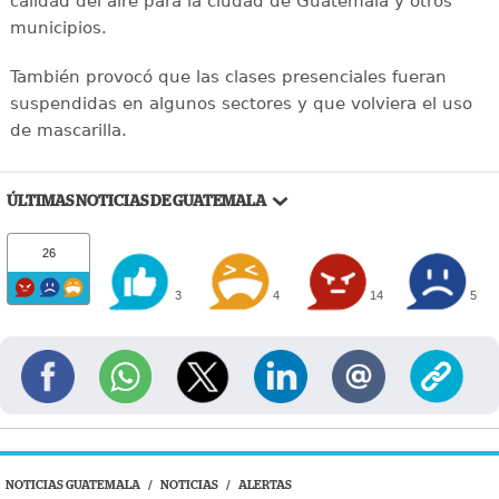
calidad del aire para la ciudad de Guatemala y otros
municipios.
También provocó que las clases presenciales fueran
suspendidas en algunos sectores y que volviera el uso
de mascarilla.
ÚLTIMAS NOTICIAS DE GUATEMALA
26
3
4
14
5
NOTICIAS GUATEMALA
/
NOTICIAS
/
ALERTAS