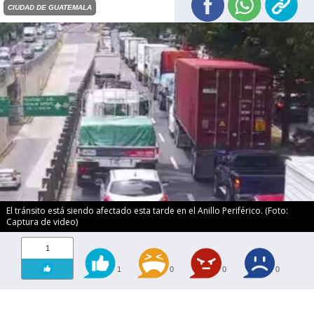
CIUDAD DE GUATEMALA
El tránsito está siendo afectado esta tarde en el Anillo Periférico. (Foto:
Captura de video)
1
1
0
0
0