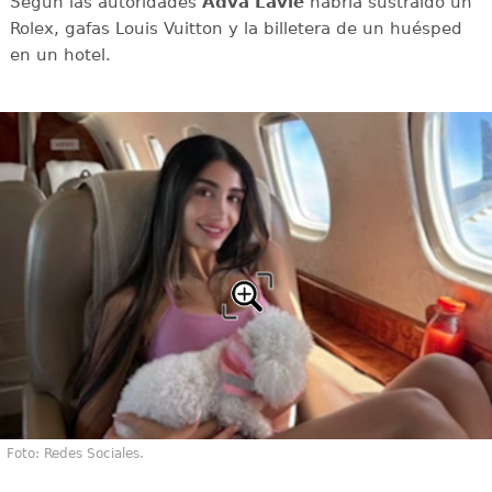
Según las autoridades
Adva Lavie
habría sustraído un
Rolex, gafas Louis Vuitton y la billetera de un huésped
en un hotel.
Foto: Redes Sociales.