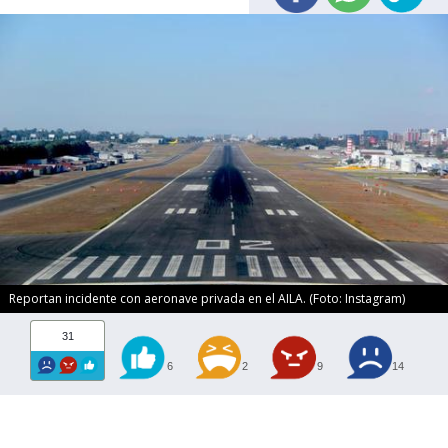
Reportan incidente con aeronave privada en el AILA. (Foto: Instagram)
31
6
2
9
14