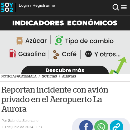
Login
/
Registrarme
NOTICIAS GUATEMALA
/
NOTICIAS
/
ALERTAS
Reportan incidente con avión
privado en el Aeropuerto La
Aurora
Por Gabriela Solorzano
10 de junio de 2024, 11:31