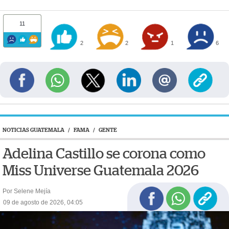
11
2
2
1
6
NOTICIAS GUATEMALA
/
FAMA
/
GENTE
Adelina Castillo se corona como
Miss Universe Guatemala 2026
Por Selene Mejía
09 de agosto de 2026, 04:05