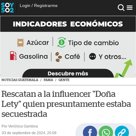
Login
/
Registrarme
NOTICIAS GUATEMALA
/
FAMA
/
GENTE
Rescatan a la influencer "Doña
Lety" quien presuntamente estaba
secuestrada
Por Verónica Gamboa
03 de septiembre de 2024, 20:09