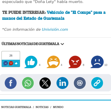
especulado que "Doña Lety" había muerto.
TE PUEDE INTERESAR:
Vehículo de "El Compa" pasa a
manos del Estado de Guatemala
*Con información de
Univisión.com
ÚLTIMAS NOTICIAS DE GUATEMALA
26
4
4
8
10
NOTICIAS GUATEMALA
/
NOTICIAS
/
MUNDO