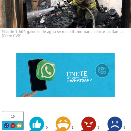
Más de 1,800 galones de agua se necesitaron para sofocar las llamas.
(Foto: CVB)
15
0
1
5
9