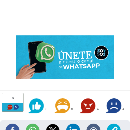
8
0
0
4
4