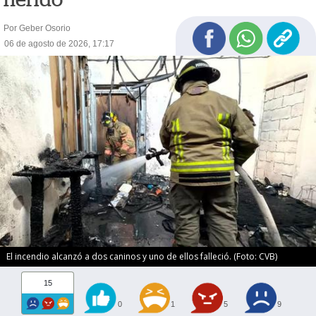
Por Geber Osorio
06 de agosto de 2026, 17:17
El incendio alcanzó a dos caninos y uno de ellos falleció. (Foto: CVB)
15
0
1
5
9