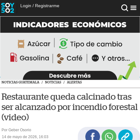
Login
/
Registrarme
NOTICIAS GUATEMALA
/
NOTICIAS
/
ALERTAS
Restaurante queda calcinado tras
ser alcanzado por incendio forestal
(video)
Por Geber Osorio
14 de mayo de 2026, 16:03