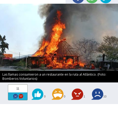
Las llamas consumieron a un restaurante en la ruta al Atlántico. (Foto:
Bomberos Voluntarios)
11
0
0
1
10