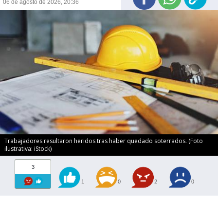
06 de agosto de 2026, 20:36
Trabajadores resultaron heridos tras haber quedado soterrados. (Foto
ilustrativa: iStock)
3
1
0
2
0