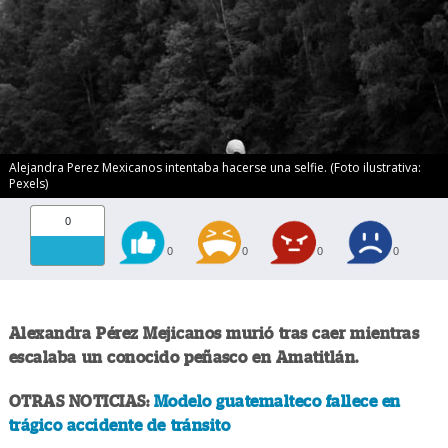
Alejandra Perez Mexicanos intentaba hacerse una selfie. (Foto ilustrativa:
Pexels)
0
0
0
0
0
Alexandra Pérez Mejicanos murió tras caer mientras
escalaba un conocido peñasco en Amatitlán.
OTRAS NOTICIAS:
Modelo guatemalteco fallece en
trágico accidente de tránsito