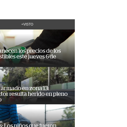
+VISTO
necen los precios de los
ibles este jueves 6 de
 armado en zona 13:
or resulta herido en pleno
o
: Los niños que fueron