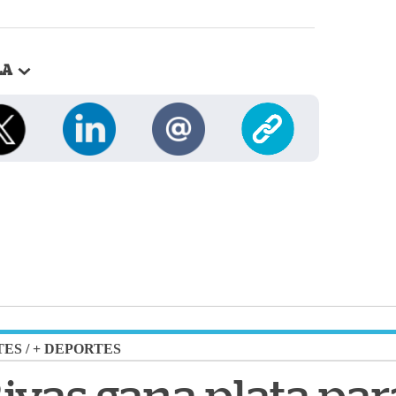
LA
TES
/
+ DEPORTES