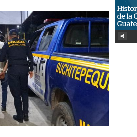
Histor
de la 
Guat