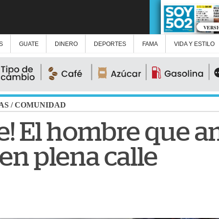
VERS
S
GUATE
DINERO
DEPORTES
FAMA
VIDA Y ESTILO
AS
/
COMUNIDAD
fle! El hombre que
 en plena calle