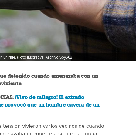
n rifle. (Foto ilustrativa: Archivo/Soy502)
ue detenido cuando amenazaba con un
nviviente.
CIAS:
¡Vivo de milagro! El extraño
ue provocó que un hombre cayera de un
tensión vivieron varios vecinos de cuando
menazaba de muerte a su pareja con un