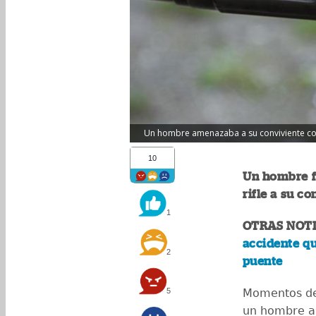
Un hombre amenazaba a su conviviente con u
10
Un hombre f
rifle a su co
1
OTRAS NOTI
accidente q
2
puente
5
Momentos de 
un hombre a