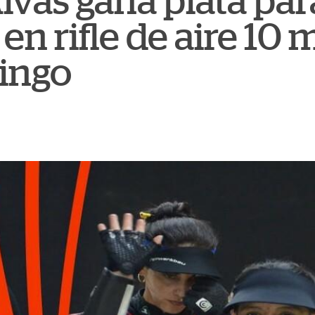
ivas gana plata par
n rifle de aire 10 
ingo