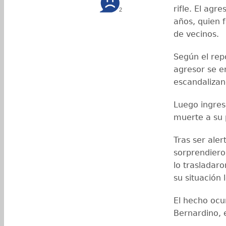
rifle. El agr
2
años, quien f
de vecinos.
Según el repo
agresor se e
escandalizand
Luego ingres
muerte a su p
Tras ser ale
sorprendiero
lo trasladaro
su situación 
El hecho ocur
Bernardino, 