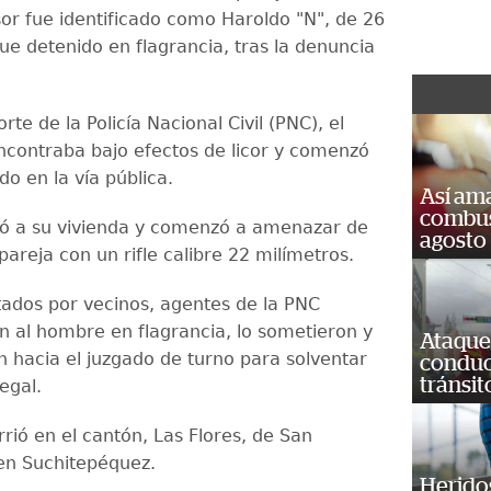
esor fue identificado como Haroldo "N", de 26
ue detenido en flagrancia, tras la denuncia
rte de la Policía Nacional Civil (PNC), el
ncontraba bajo efectos de licor y comenzó
o en la vía pública.
Así ama
combust
ó a su vivienda y comenzó a amenazar de
agosto
areja con un rifle calibre 22 milímetros.
rtados por vecinos, agentes de la PNC
n al hombre en flagrancia, lo sometieron y
Ataque
n hacia el juzgado de turno para solventar
conduct
tránsit
legal.
rió en el cantón, Las Flores, de San
en Suchitepéquez.
Heridos