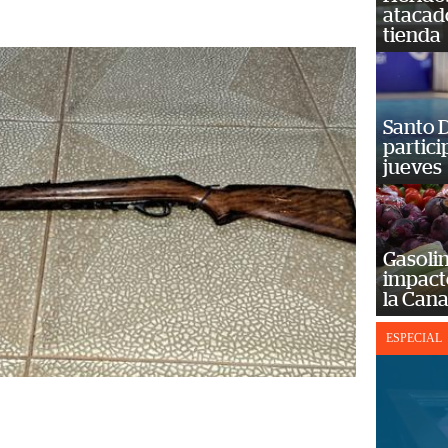
atacad
tienda
Santo D
partici
jueves
Gasolin
impact
la Cana
ESPECIAL