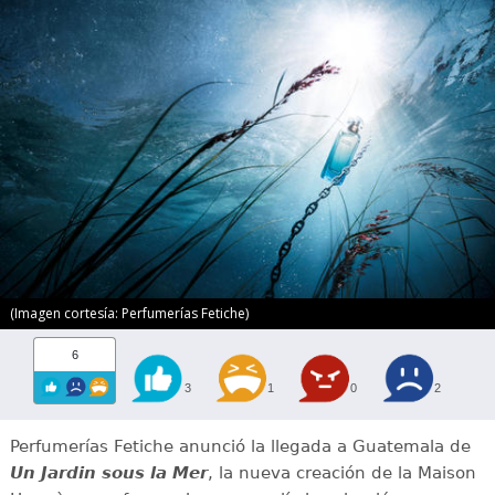
(Imagen cortesía: Perfumerías Fetiche)
6
3
1
0
2
Perfumerías Fetiche anunció la llegada a Guatemala de
Un Jardin sous la Mer
, la nueva creación de la Maison