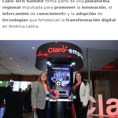
Claro Tech Summit
forma parte de una
plataforma
regional
impulsada para
promover
la
innovación
, el
intercambio
de
conocimient
o y la
adopción
de
tecnologías
que fortalezcan la
transformación digital
en América Latina.