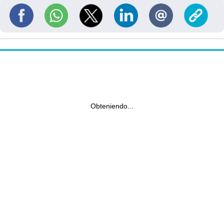
Obteniendo...