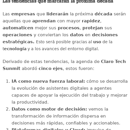
Las tendencias que marcarán la próxima década
Las
empresas
que
liderarán
la próxima
década
serán
aquellas que
aprendan
con mayor
rapidez
,
automaticen
mejor sus
procesos
,
protejan
sus
operaciones
y conviertan los
datos
en
decisiones
estratégicas.
Esto será posible gracias al
uso
de la
t
ecnología
y a los avances del entorno digital.
Derivado de estas tendencias, la agenda de
Claro Tech
Sunmit
abordó
cinco ejes
, estos fueron:
IA como nueva fuerza laboral:
cómo se desarrolla
la evolución de asistentes digitales a agentes
capaces de apoyar la ejecución del trabajo y mejorar
la productividad.
Datos como motor de decisión:
vemos la
transformación de información dispersa en
decisiones más rápidas, confiables y accionables.
Plataformas digitales y Cloud:
impulso de