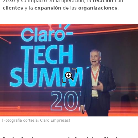
2030 y su impacto en la operación, la
relación
con
clientes
y la
expansión
de las
organizaciones
.
(Fotografía cortesía: Claro Empresas)