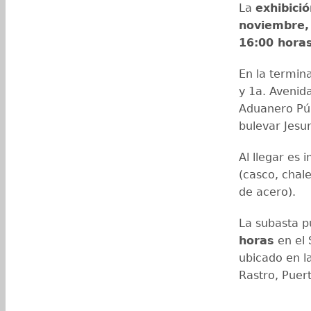
La
exhibici
noviembre,
16:00 hora
En la termina
y 1a. Avenida
Aduanero Púb
bulevar Jesu
Al llegar es 
(casco, chale
de acero).
La subasta pú
horas
en el 
ubicado en la
Rastro, Puer