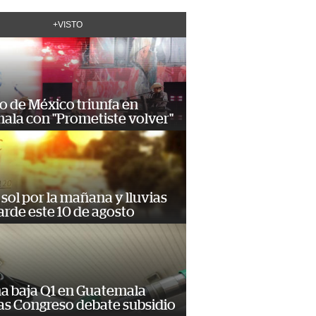
+VISTO
o de México triunfa en
ala con "Prometiste volver"
sol por la mañana y lluvias
tarde este 10 de agosto
na baja Q1 en Guatemala
as Congreso debate subsidio