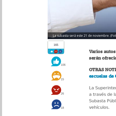
La subasta será este 21 de noviembre. (Fot
165
Varios auto
serán ofreci
106
OTRAS NOTI
escuelas de
15
La Superinte
26
a través de 
Subasta Públi
vehículos.
18