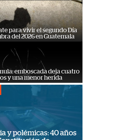
te para vivir el segundo Día
mbra del 2026 en Guatemala
mula: emboscada deja cuatro
dos y una menor herida
ia y polémicas: 40 años