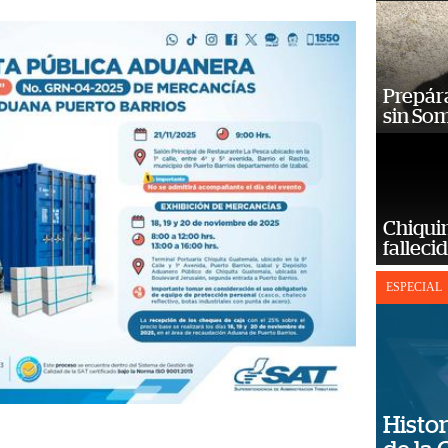
Prepára
sin So
Chiqui
falleci
ESPECIAL
Histor