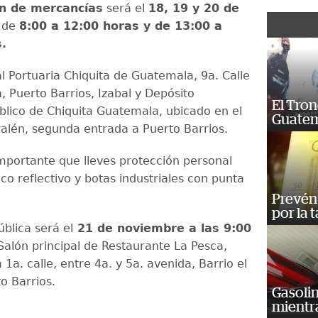
ón de mercancías
será el
18, 19 y 20 de
de
8:00 a 12:00 horas y de 13:00 a
s.
l Portuaria Chiquita de Guatemala, 9a. Calle
, Puerto Barrios, Izabal y Depósito
El Tron
lico de Chiquita Guatemala, ubicado en el
Guatem
ralén, segunda entrada a Puerto Barrios.
importante que lleves protección personal
co reflectivo y botas industriales con punta
Prevén 
por la 
blica será el
21 de noviembre a las 9:00
Salón principal de Restaurante La Pesca,
 1a. calle, entre 4a. y 5a. avenida, Barrio el
to Barrios.
Gasoli
mientr