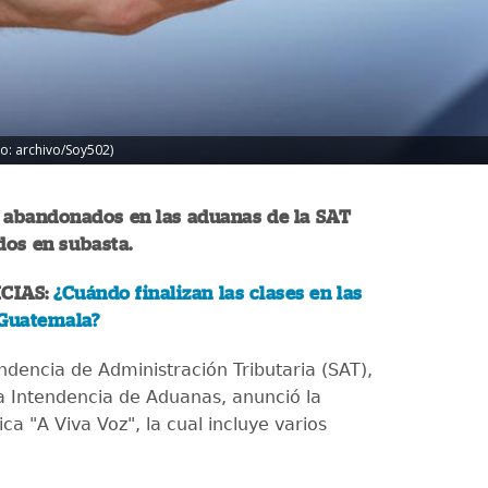
o: archivo/Soy502)
s abandonados en las aduanas de la SAT
dos en subasta.
CIAS:
¿Cuándo finalizan las clases en las
 Guatemala?
ndencia de Administración Tributaria (SAT),
la Intendencia de Aduanas, anunció la
ca "A Viva Voz", la cual incluye varios