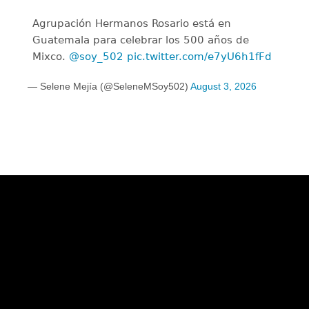
Agrupación Hermanos Rosario está en
Guatemala para celebrar los 500 años de
Mixco.
@soy_502
pic.twitter.com/e7yU6h1fFd
— Selene Mejía (@SeleneMSoy502)
August 3, 2026