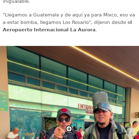
inigualable.
"Llegamos a Guatemala y de aquí ya para Mixco, eso va
a estar bomba, llegamos Los Rosario", dijeron desde e
l
Aeropuerto Internacional La Aurora
.