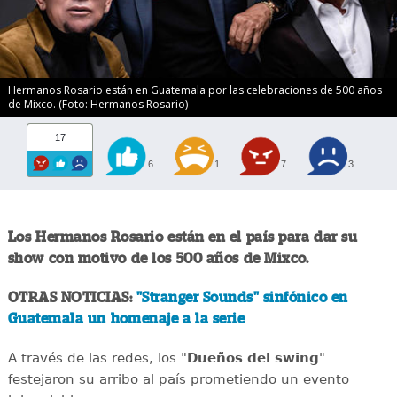
Hermanos Rosario están en Guatemala por las celebraciones de 500 años
de Mixco. (Foto: Hermanos Rosario)
17
6
1
7
3
Los Hermanos Rosario están en el país para dar su
show con motivo de los 500 años de Mixco.
OTRAS NOTICIAS:
"Stranger Sounds" sinfónico en
Guatemala un homenaje a la serie
A través de las redes, los "
Dueños del swing
"
festejaron su arribo al país prometiendo un evento