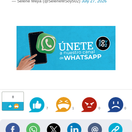
— Selene Mejía (@SeleneMSoy502)
July 27, 2026
8
7
1
0
0