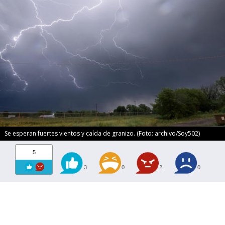
Se esperan fuertes vientos y caída de granizo. (Foto: archivo/Soy502)
5
3
0
2
0