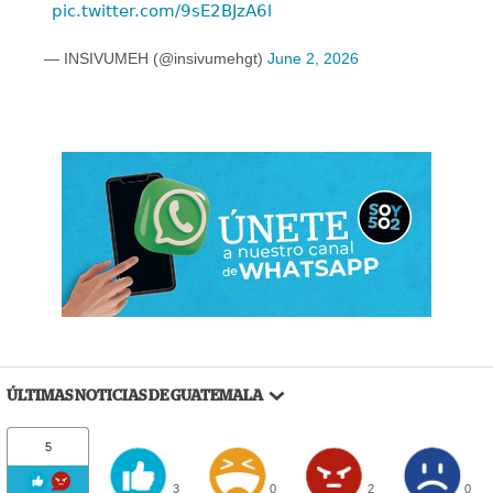
pic.twitter.com/9sE2BJzA6l
— INSIVUMEH (@insivumehgt)
June 2, 2026
ÚLTIMAS NOTICIAS DE GUATEMALA
5
3
0
2
0