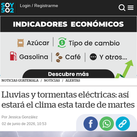
Login
/
Registrarme
NOTICIAS GUATEMALA
/
NOTICIAS
/
ALERTAS
Lluvias y tormentas eléctricas: así
estará el clima esta tarde de martes
Por Jessica González
02 de junio de 2026, 10:53