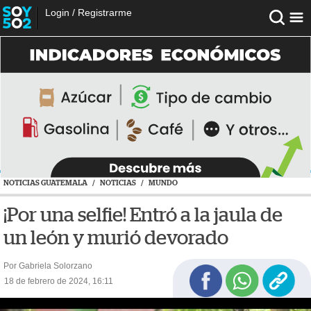
Login
/
Registrarme
NOTICIAS GUATEMALA
/
NOTICIAS
/
MUNDO
¡Por una selfie! Entró a la jaula de
un león y murió devorado
Por Gabriela Solorzano
18 de febrero de 2024, 16:11