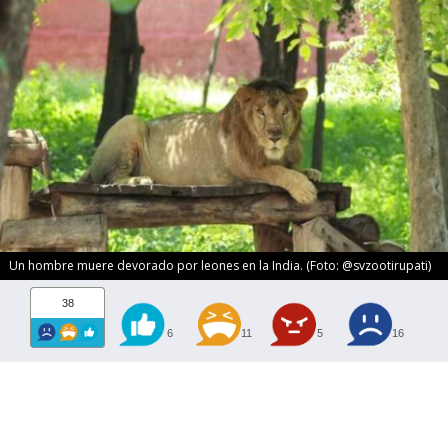
Un hombre muere devorado por leones en la India. (Foto: @svzootirupati)
38
6
11
5
16