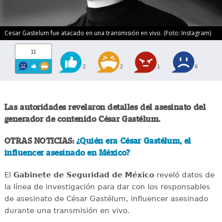
Cesar Gastelum fue atacado en una transmisión en vivo. (Foto: Instagram)
11
2
2
1
6
Las autoridades revelaron detalles del asesinato del
generador de contenido César Gastélum.
OTRAS NOTICIAS:
¿Quién era César Gastélum, el
influencer asesinado en México?
El
Gabinete de Seguridad de México
reveló datos de
la línea de investigación para dar con los responsables
de asesinato de César Gastélum, influencer asesinado
durante una transmisión en vivo.