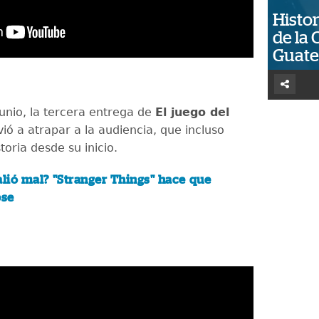
Histor
de la 
Guat
junio, la tercera entrega de
El juego del
ió a atrapar a la audiencia, que incluso
toria desde su inicio.
alió mal? "Stranger Things" hace que
pse