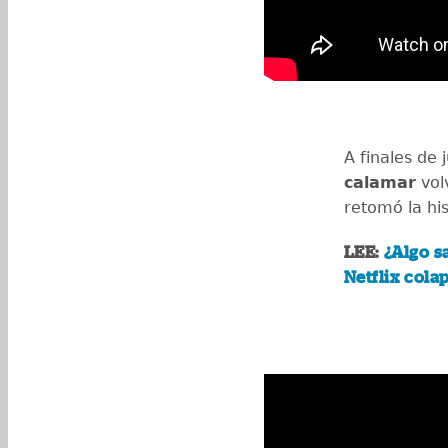
A finales de 
calamar
volv
retomó la his
LEE:
¿Algo s
Netflix cola