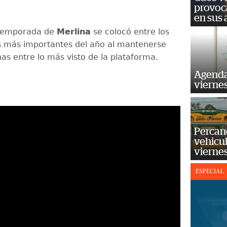
provoc
en sus
temporada de
Merlina
se colocó entre los
 más importantes del año al mantenerse
as entre lo más visto de la plataforma.
Agenda
vierne
Percan
vehicul
vierne
ESPECIAL