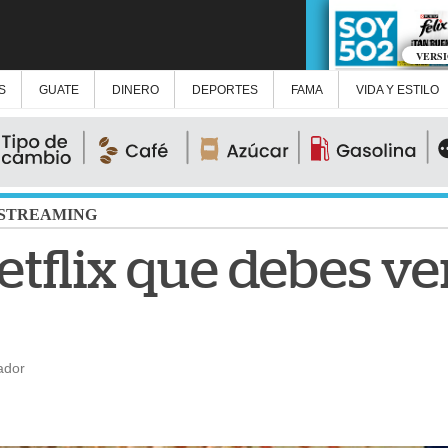
VERS
S
GUATE
DINERO
DEPORTES
FAMA
VIDA Y ESTILO
STREAMING
etflix que debes ve
ador