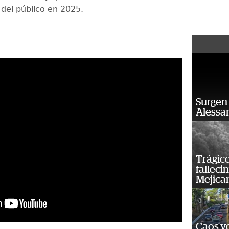
 del público en 2025.
Surgen 
Alessan
Trágico
falleci
Mejica
Caos ve