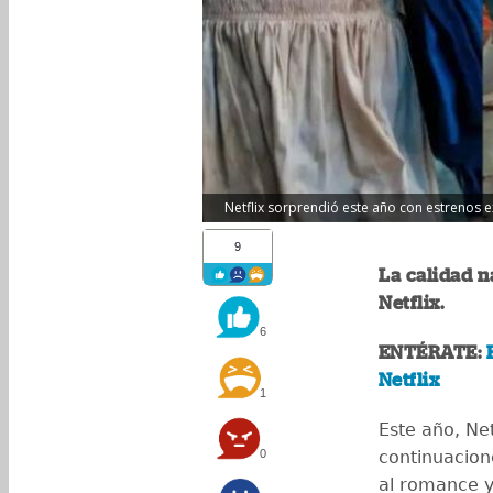
Netflix sorprendió este año con estrenos ex
9
La calidad n
Netflix.
6
ENTÉRATE:
Netflix
1
Este año, Net
0
continuacion
al romance y