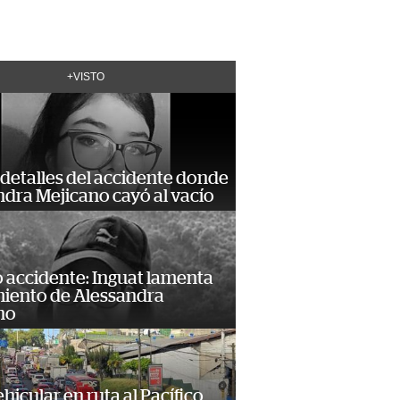
+VISTO
detalles del accidente donde
dra Mejicano cayó al vacío
 accidente: Inguat lamenta
miento de Alessandra
no
hicular en ruta al Pacífico