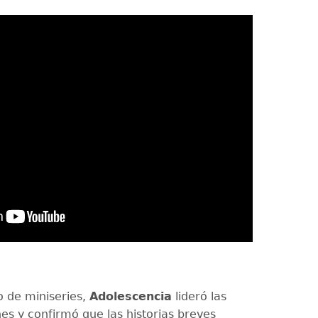
o de miniseries,
Adolescencia
lideró las
es y confirmó que las historias breves