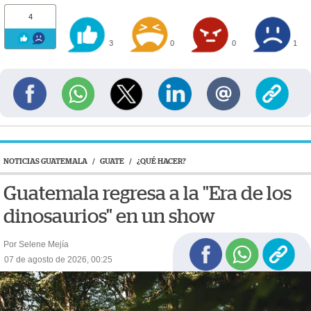
4
3
0
0
1
NOTICIAS GUATEMALA
/
GUATE
/
¿QUÉ HACER?
Guatemala regresa a la "Era de los
dinosaurios" en un show
Por Selene Mejía
07 de agosto de 2026, 00:25