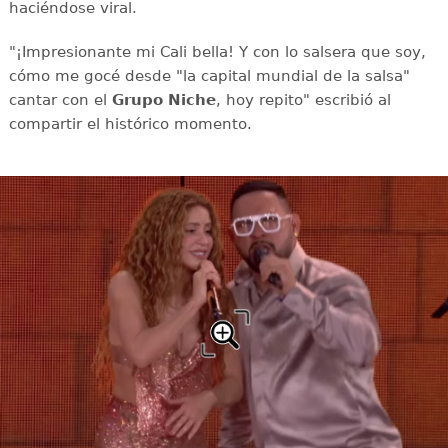
haciéndose viral.
"¡Impresionante mi Cali bella! Y con lo salsera que soy,
cómo me gocé desde "la capital mundial de la salsa"
cantar con el
Grupo Niche
, hoy repito" escribió al
compartir el histórico momento.