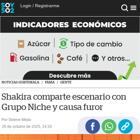
Login
/
Registrarme
NOTICIAS GUATEMALA
/
FAMA
/
GENTE
Shakira comparte escenario con
Grupo Niche y causa furor
Por Selene Mejía
26 de octubre de 2025, 14:33