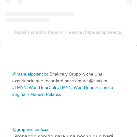
A post shared by Páramo Presenta (@paramopresenta)
@manuelpolancoc
Shakira y Grupo Niche Una
experiencia que recordaré por siempre @shakira
#LMYNLWorldTourCali
#LMYNLWorldTour
♬ sonido
original - Manuel Polanco
@gruponicheoficial
Probando sonido para una noche que hará