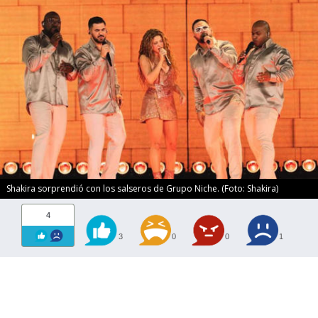
Shakira sorprendió con los salseros de Grupo Niche. (Foto: Shakira)
4
3
0
0
1