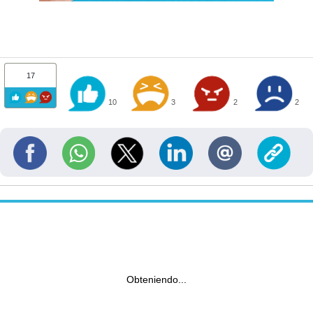
17
10
3
2
2
Obteniendo...