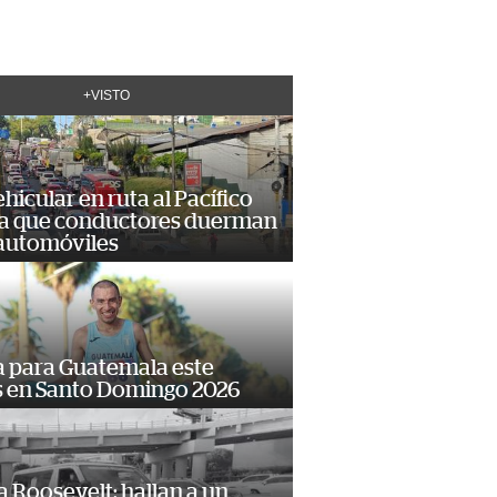
+VISTO
hicular en ruta al Pacífico
a que conductores duerman
 automóviles
 para Guatemala este
s en Santo Domingo 2026
 Roosevelt: hallan a un