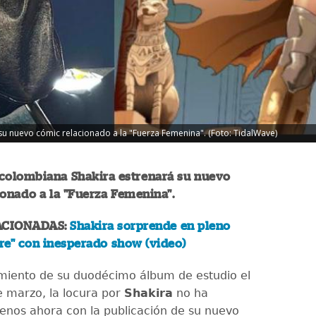
su nuevo cómic relacionado a la "Fuerza Femenina". (Foto: TidalWave)
 colombiana Shakira estrenará su nuevo
onado a la "Fuerza Femenina".
ACIONADAS:
Shakira sorprende en pleno
re" con inesperado show (video)
amiento de su duodécimo álbum de estudio el
 marzo, la locura por
Shakira
no ha
enos ahora con la publicación de su nuevo