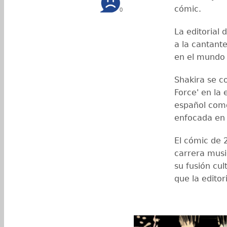
cómic.
0
La editorial d
a la cantant
en el mundo 
Shakira se c
Force' en la 
español com
enfocada en
El cómic de 2
carrera music
su fusión cul
que la edito