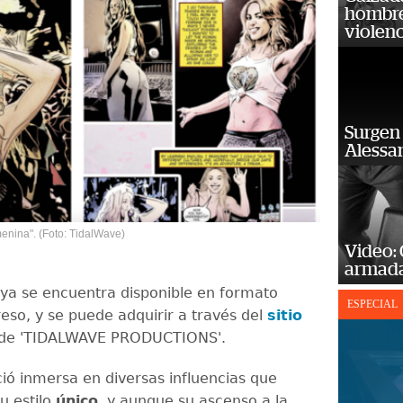
hombre 
violenc
Surgen 
Alessan
enina". (Foto: TidalWave)
Video:
armada
a ya se encuentra disponible en formato
ESPECIAL
reso, y se puede adquirir a través del
sitio
de 'TIDALWAVE PRODUCTIONS'.
ció inmersa en diversas influencias que
u estilo
único
, y aunque su ascenso a la