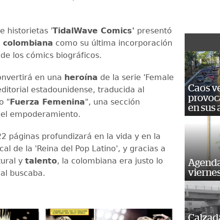
e historietas '
TidalWave Comics'
presentó
e
colombiana
como su última incorporación
de los cómics biográficos.
onvertirá en una
heroína
de la serie 'Female
Caos ve
editorial estadounidense, traducida al
provoc
o "
Fuerza Femenina
", una sección
en sus
 el empoderamiento.
2 páginas profundizará en la vida y en la
al de la 'Reina del Pop Latino', y gracias a
tural y
talento
, la colombiana era justo lo
Agenda
vierne
rial buscaba.
Calzada