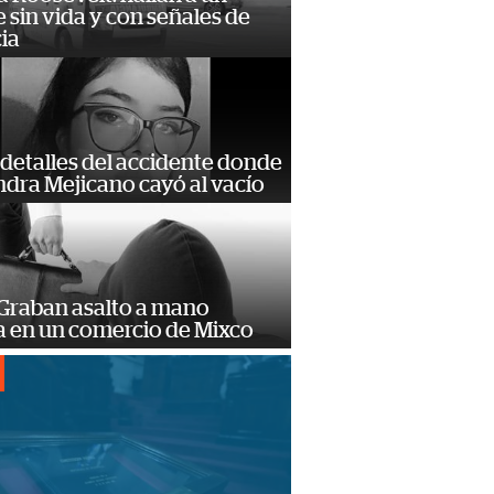
sin vida y con señales de
ia
detalles del accidente donde
dra Mejicano cayó al vacío
 Graban asalto a mano
 en un comercio de Mixco