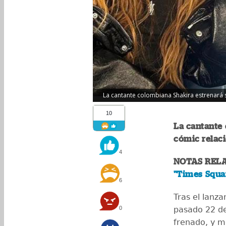
La cantante colombiana Shakira estrenará 
10
La cantante
cómic relaci
4
NOTAS REL
"Times Squa
6
Tras el lanz
0
pasado 22 de
frenado, y m