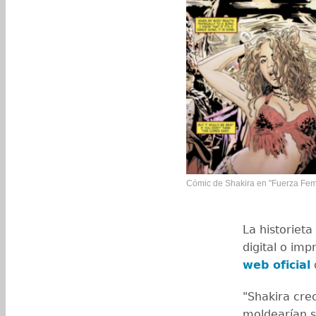
Cómic de Shakira en "Fuerza Fem
La historiet
digital o imp
web oficial
"Shakira cre
moldearían s